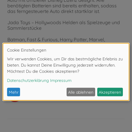
Auto mit offizieller Disney Lizenz designt. Alle
benötigten Batterien sind bereits enthalten, sodass
das ferngesteuerte Auto direkt startklar ist.
Jada Toys – Hollywoods Helden als Spielzeuge und
Sammlerstücke
Batman, Fast & Furious, Harry Potter, Marvel,
Minecraft oder Transformers: Mit Jada Toys holst du
dir bekannte Hollywood-Größen als detailgetreue
Nachbildungen von Filmfiguren und -autos in dein
Wohnzimmer. Als führender Hersteller von Hollywood
Actionfiguren und Modellautos kreieren wir seit über
20 Jahren hochwertige, detaillierte Sammlerstücke für
Kinder und Erwachsene.
Achtung!
Nicht geeignet für Kinder unter 3
Jahren. Erstickungsgefahr durch Kleinteile.