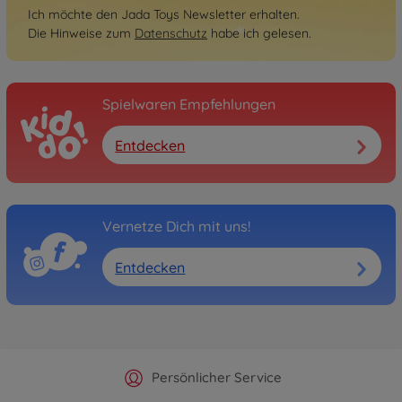
Ich möchte den Jada Toys Newsletter erhalten.
Die Hinweise zum
Datenschutz
habe ich gelesen.
Spielwaren Empfehlungen
Entdecken
Vernetze Dich mit uns!
Entdecken
Offizieller Hersteller Shop
Versandkostenfrei ab 25€
Persönlicher Service
Schnelle Lieferung