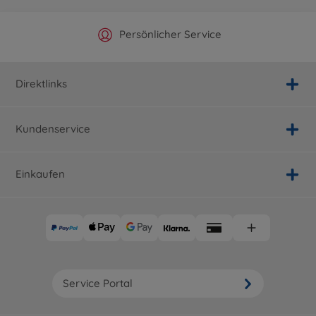
Offizieller Hersteller Shop
Versandkostenfrei ab 25€
Persönlicher Service
Schnelle Lieferung
Direktlinks
Kundenservice
Einkaufen
Service Portal