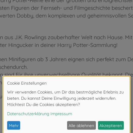
Harry Potter-Reihe eine der größten und erfolgreichsten
sten Figuren der Fernseh- und Filmgeschichte bescher
swerten Dobby, dem komplexen und geheimnisvollen Se
en aus J.K. Rowlings zauberhafter Welt nach Hause. Mit
er Hingucker in deiner Harry Potter-Sammlung!
ohen Minifiguren ab 3 Jahren eignen sich perfekt zum D
schendurch.
en sind für ihre unverwechselbare Qualität bekannt. Di
rch hohe Farbqualität und Handwerkskunst aus.
utel)