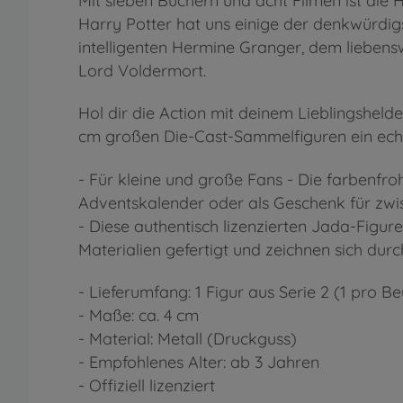
Mit sieben Büchern und acht Filmen ist die 
Harry Potter hat uns einige der denkwürdig
intelligenten Hermine Granger, dem lieben
Lord Voldermort.
Hol dir die Action mit deinem Lieblingsheld
cm großen Die-Cast-Sammelfiguren ein echt
- Für kleine und große Fans - Die farbenfr
Adventskalender oder als Geschenk für zwi
- Diese authentisch lizenzierten Jada-Figur
Materialien gefertigt und zeichnen sich du
- Lieferumfang: 1 Figur aus Serie 2 (1 pro Be
- Maße: ca. 4 cm
- Material: Metall (Druckguss)
- Empfohlenes Alter: ab 3 Jahren
- Offiziell lizenziert