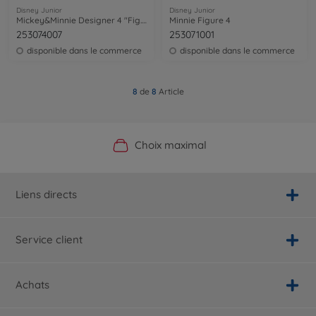
Disney Junior
Disney Junior
Mickey&Minnie Designer 4 "Fig. Twin Pack
Minnie Figure 4
253074007
253071001
disponible dans le commerce
disponible dans le commerce
8
de
8
Article
Boutique officielle du fabricant
Service personnalisé
Livraison rapide
Choix maximal
Liens directs
Service client
Achats