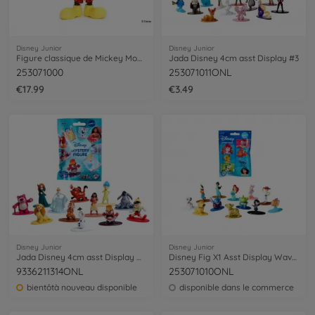
Disney Junior
Disney Junior
Figure classique de Mickey Mouse 4
Jada Disney 4cm asst Display #3
253071000
253071011ONL
€17.99
€3.49
Disney Junior
Disney Junior
Jada Disney 4cm asst Display #4
Disney Fig X1 Asst Display Wave 2
9336211314ONL
253071010ONL
bientôtà nouveau disponible
disponible dans le commerce