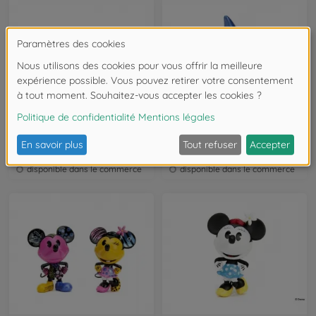
Disney Junior
Disney Junior
Disney Set 18Pcs
L'apprenti sorcier Mickey Figure 6
253075005
253076001
disponible dans le commerce
disponible dans le commerce