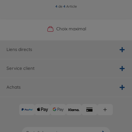
4
de
4
Article
Boutique officielle du fabricant
Service personnalisé
Livraison rapide
Choix maximal
Liens directs
Service client
Achats