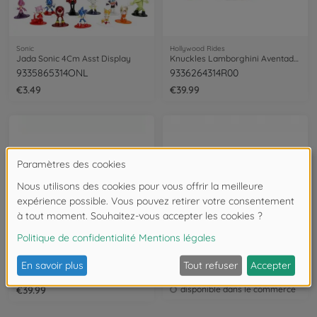
Sonic
Hollywood Rides
Jada Sonic 4Cm Asst Display
Knuckles Lamborghini Aventador SV 1:24
9335865314ONL
9336264314R00
€3.49
€39.99
Hollywood Rides
Sonic
Sonic 2012 Subaru Impreza WRX STI 1:24
Sonic 2009 Chevrolet Corvette 1:24
9335871314R00
253255082
€39.99
disponible dans le commerce