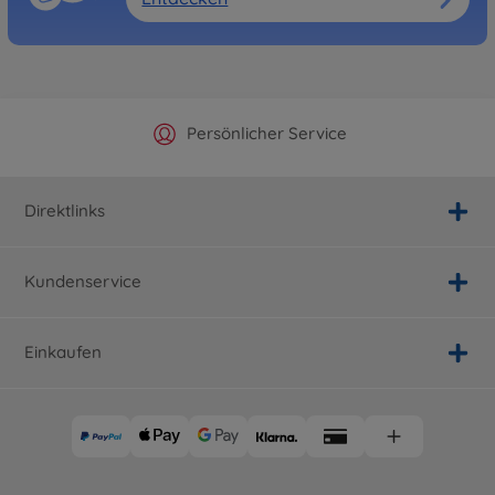
Offizieller Hersteller Shop
Versandkostenfrei ab 25€
Persönlicher Service
Schnelle Lieferung
Direktlinks
Kundenservice
Einkaufen