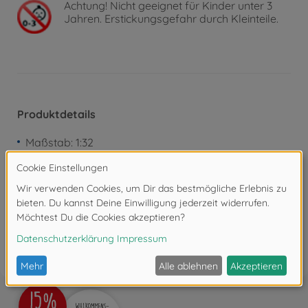
Achtung!
Nicht geeignet für Kinder unter 3
Jahren. Erstickungsgefahr durch Kleinteile.
Produktdetails
Maßstab: 1:32
Bewertungen (5)
FAQ (1)