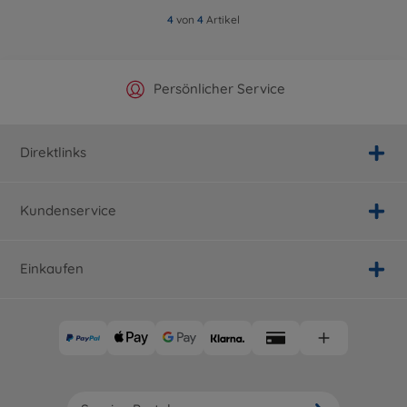
4
von
4
Artikel
Offizieller Hersteller Shop
Versandkostenfrei ab 25€
Persönlicher Service
Schnelle Lieferung
Direktlinks
Kundenservice
Einkaufen