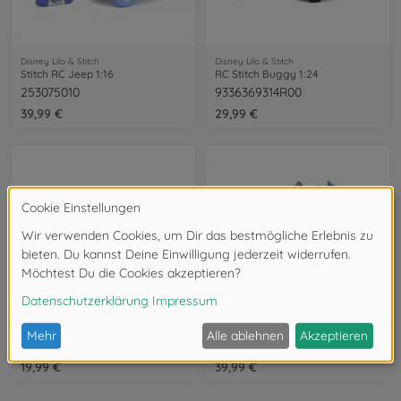
Disney Lilo & Stitch
Disney Lilo & Stitch
Stitch RC Jeep 1:16
RC Stitch Buggy 1:24
253075010
9336369314R00
39,99 €
29,99 €
Disney Lilo & Stitch
Disney Lilo & Stitch
RC Stitch Buggy 1:32
RC Surfer Stitch
9336837314R00
253074009
19,99 €
39,99 €