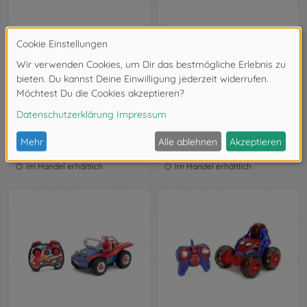
Black Panther
Captain America
Marvel RC Black Panther Lykan 1:16
Marvel RC Captain America Shield 1:14
253226001
253228001
im Handel erhältlich
im Handel erhältlich