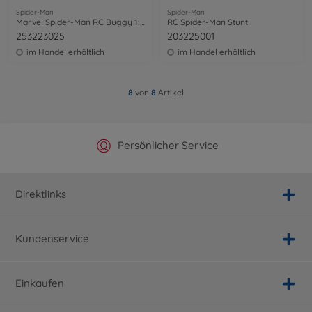
Spider-Man
Spider-Man
Marvel Spider-Man RC Buggy 1:24
RC Spider-Man Stunt
253223025
203225001
im Handel erhältlich
im Handel erhältlich
8
von
8
Artikel
Offizieller Hersteller Shop
Versandkostenfrei ab 25€
Persönlicher Service
Schnelle Lieferung
Direktlinks
Kundenservice
Einkaufen