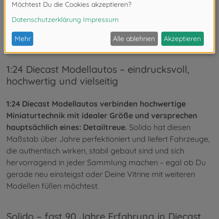
16
von
16
Artikel
1:24 Diecast Modellautos – eindrucksvoll,
hochwertig und vielseitig
1:24 Diecast Modellautos verbinden hochwertige
Miniaturtechnik mit idealer Größe und versprechen
hauptsächlich eines: Detailtreue.
Solido hat diesen
Maßstab über Jahre perfektioniert und liefert Fahrzeuge,
die authentisch wirken, stabil gebaut sind und sich
hervorragend in jeder Sammlung machen – egal ob Du
gerade neu einsteigst oder Deine Vitrine mit weiteren
Modellen füllen möchtest.
Solido – fast 90 Jahre Erfahrung in Diecast