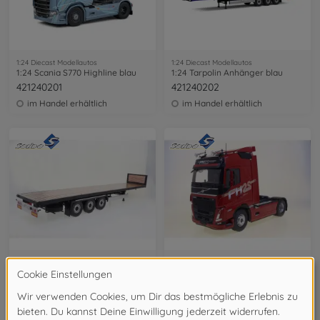
1:24 Diecast Modellautos
1:24 Diecast Modellautos
1:24 Scania S770 Highline blau
1:24 Tarpolin Anhänger blau
421240201
421240202
im Handel erhältlich
im Handel erhältlich
1:24 Diecast Modellautos
1:24 Diecast Modellautos
1:24 Transport Anhänger schwarz
1:24 Volvo Trucks 25 years Edition rot
421240206
421240203
im Handel erhältlich
im Handel erhältlich