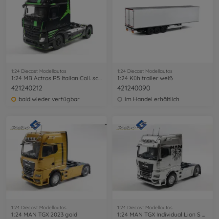
1:24 Diecast Modellautos
1:24 Diecast Modellautos
1:24 MB Actros R5 Italian Coll. schwarz
1:24 Kühltrailer weiß
421240212
421240090
bald wieder verfügbar
im Handel erhältlich
1:24 Diecast Modellautos
1:24 Diecast Modellautos
1:24 MAN TGX 2023 gold
1:24 MAN TGX Individual Lion S grau