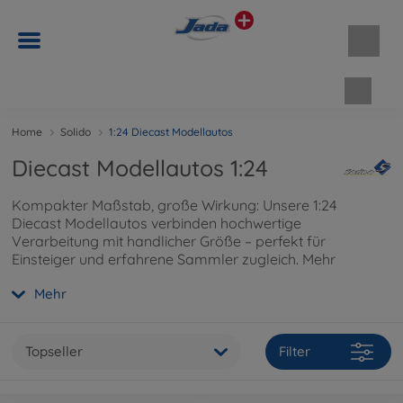
Waren
Home
Solido
1:24 Diecast Modellautos
Diecast Modellautos 1:24
Kompakter Maßstab, große Wirkung: Unsere 1:24
Diecast Modellautos verbinden hochwertige
Verarbeitung mit handlicher Größe – perfekt für
Einsteiger und erfahrene Sammler zugleich. Mehr
über unsere 1:24 Modellautos findest Du
hier
.
Mehr
Topseller
Filter