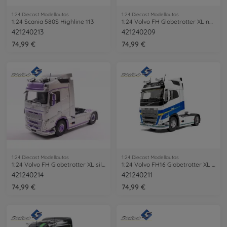
1:24 Diecast Modellautos
1:24 Diecast Modellautos
1:24 Scania 580S Highline 113
1:24 Volvo FH Globetrotter XL neon grün
421240213
421240209
74,99 €
74,99 €
1:24 Diecast Modellautos
1:24 Diecast Modellautos
1:24 Volvo FH Globetrotter XL silb./lila
1:24 Volvo FH16 Globetrotter XL weiß
421240214
421240211
74,99 €
74,99 €