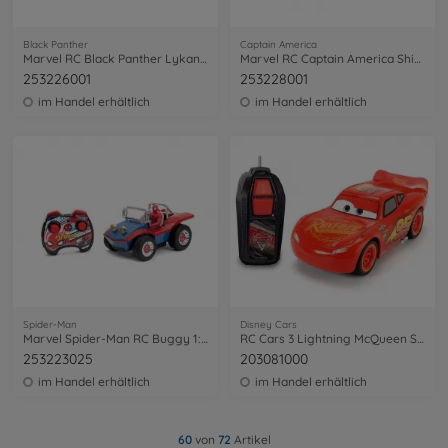
Black Panther
Captain America
Marvel RC Black Panther Lykan 1:16
Marvel RC Captain America Shield 1:14
253226001
253228001
im Handel erhältlich
im Handel erhältlich
Spider-Man
Disney Cars
Marvel Spider-Man RC Buggy 1:24
RC Cars 3 Lightning McQueen Single Drive 1:32
253223025
203081000
im Handel erhältlich
im Handel erhältlich
60
von
72
Artikel