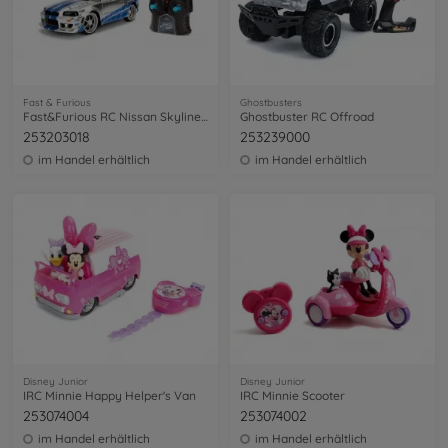
Fast & Furious
Ghostbusters
Fast&Furious RC Nissan Skyline GTR 1:24
Ghostbuster RC Offroad
253203018
253239000
im Handel erhältlich
im Handel erhältlich
Disney Junior
Disney Junior
IRC Minnie Happy Helper's Van
IRC Minnie Scooter
253074004
253074002
im Handel erhältlich
im Handel erhältlich