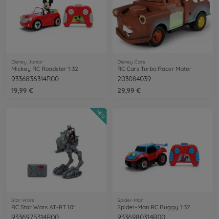
Disney Junior
Disney Cars
Mickey RC Roadster 1:32
RC Cars Turbo Racer Mater
9336836314R00
203084039
19,99 €
29,99 €
NEU
Star Wars
Spider-Man
RC Star Wars AT-RT 10"
Spider-Man RC Buggy 1:32
9336975314R00
9336980314R00