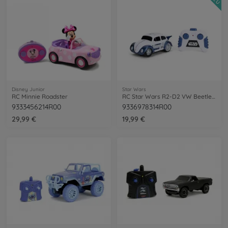
Disney Junior
Star Wars
RC Minnie Roadster
RC Star Wars R2-D2 VW Beetle 1:32
9333456214R00
9336978314R00
29,99 €
19,99 €