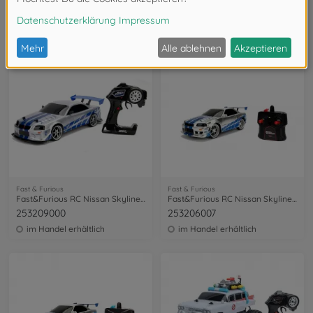
Fast&Furious RC Dom's Dodge Charger 1:16
Fast&Furious RC El Camino (FF10) 1:16
253206012
253206013
im Handel erhältlich
im Handel erhältlich
Fast & Furious
Fast & Furious
Fast&Furious RC Nissan Skyline GTR 1:10
Fast&Furious RC Nissan Skyline GTR 1:16
253209000
253206007
im Handel erhältlich
im Handel erhältlich