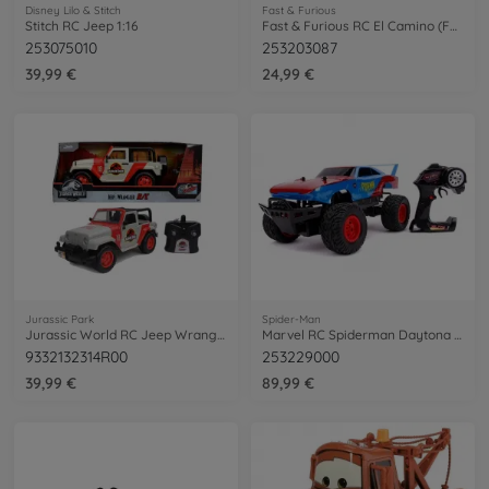
Disney Lilo & Stitch
Fast & Furious
Stitch RC Jeep 1:16
Fast & Furious RC El Camino (FF10) 1:24
253075010
253203087
39,99 €
24,99 €
Jurassic Park
Spider-Man
Jurassic World RC Jeep Wrangler 1:16
Marvel RC Spiderman Daytona 1:12
9332132314R00
253229000
39,99 €
89,99 €