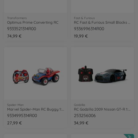
Transformers
Fast & Furious
Optimus Prime Converting RC
RC Fast & Furious Small Blocks 1:28
9333521314R00
9336996314R00
74,99 €
19,99 €
Spider-Man
Godzilla
Marvel Spider-Man RC Buggy 1:24
RC Godzilla 2009 Nissan GT-R 1:16
9334995314R00
253256006
27,99 €
34,99 €
NEU