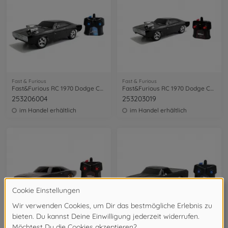
Fast & Furious
Fast & Furious
Fast&Furious RC 1970 Dodge Charger 1:16
Fast&Furious RC 1970 Dodge Charger 1:24
253206004
253203019
im Handel erhältlich
im Handel erhältlich
Fast & Furious
Fast & Furious