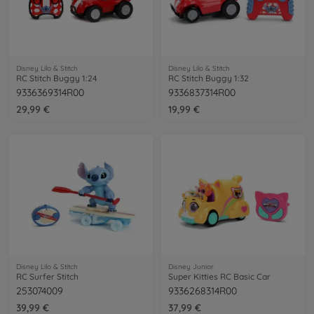
Disney Lilo & Stitch
Disney Lilo & Stitch
RC Stitch Buggy 1:24
RC Stitch Buggy 1:32
9336369314R00
9336837314R00
29,99 €
19,99 €
Disney Lilo & Stitch
Disney Junior
RC Surfer Stitch
Super Kitties RC Basic Car
253074009
9336268314R00
39,99 €
37,99 €