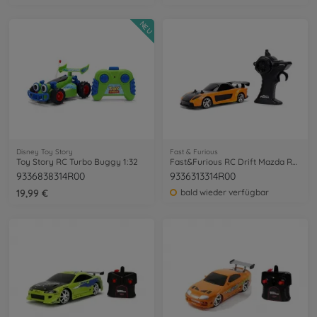
NEU
Disney Toy Story
Fast & Furious
Toy Story RC Turbo Buggy 1:32
Fast&Furious RC Drift Mazda RX-7 1:24
9336838314R00
9336313314R00
19,99 €
bald wieder verfügbar