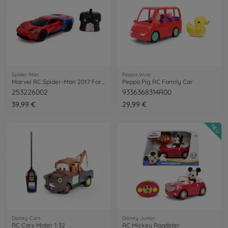
Spider-Man
Peppa Wutz
Marvel RC Spider-Man 2017 Ford GT 1:16
Peppa Pig RC Family Car
253226002
9336368314R00
39,99 €
29,99 €
NEU
Disney Cars
Disney Junior
RC Cars Mater 1:32
RC Mickey Roadster