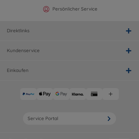
Offizieller Hersteller Shop
Versandkostenfrei ab 25€
Persönlicher Service
Schnelle Lieferung
Direktlinks
Kundenservice
Einkaufen
Service Portal