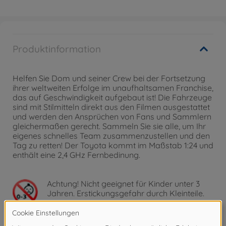
Produktinformation
Helfen Sie Dom und seiner Crew bei der Fortsetzung
ihrer weltweiten Erfolge im unaufhaltsamen Franchise,
das auf Geschwindigkeit aufgebaut ist! Die Fahrzeuge
sind mit Stilmitteln direkt aus den Filmen ausgestattet
und werden den Ansprüchen von Fans und Sammlern
gleichermaßen gerecht. Sammeln Sie sie alle, um Ihr
eigenes schnelles Team zusammenzustellen und den
Tag zu retten! Der Toyota kommt im Maßstab 1:24 und
enthält eine 2,4 GHz Fernbedinung.
Achtung!
Nicht geeignet für Kinder unter 3
Jahren. Erstickungsgefahr durch Kleinteile.