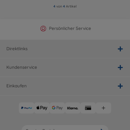
4
von
4
Artikel
Offizieller Hersteller Shop
Versandkostenfrei ab 25€
Persönlicher Service
Schnelle Lieferung
Direktlinks
Kundenservice
Einkaufen