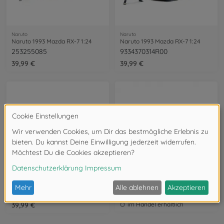
Naruto
Naruto
Naruto 1993 Mazda RX-7 1:24
Naruto 1993 Mazda RX-7 1:24
253255085
9334370314R00
39,99 €
39,99 €
Naruto
Naruto
Naruto 2001 Honda S2000 1:24
Naruto 2001 Honda S2000 1:24
9335351314R00
253255084
39,99 €
im Handel erhältlich