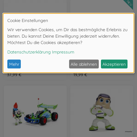
NEU
Disney Toy Story
Disney Toy Story
RC Toy Story Buggy with Buzz 1:24
Toy Story RC Turbo Buggy 1:32
203153004
9336838314R00
37,99 €
19,99 €