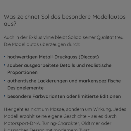
Was zeichnet Solidos besondere Modellautos
aus?
Auch in der Exklusivlinie bleibt Solido seiner Qualität treu.
Die Modellautos überzeugen durch:
hochwertigen Metall-Druckguss (Diecast)
sauber ausgearbeitete Details und realistische
Proportionen
authentische Lackierungen und markenspezifische
Designelemente
besondere Farbvarianten oder limitierte Editionen
Hier geht es nicht um Masse, sondern um Wirkung. Jedes
Modell erzählt seine eigene Geschichte – sei es durch
Motorsport-DNA, Tuning-Charakter, Oldtimer oder
klassisches Design mit modernem Twist.