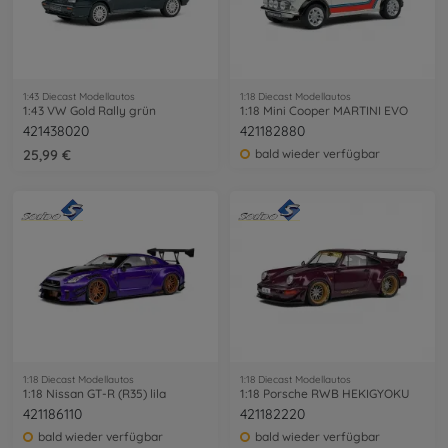
1:43 Diecast Modellautos
1:18 Diecast Modellautos
1:43 VW Gold Rally grün
1:18 Mini Cooper MARTINI EVO
421438020
421182880
25,99 €
bald wieder verfügbar
1:18 Diecast Modellautos
1:18 Diecast Modellautos
1:18 Nissan GT-R (R35) lila
1:18 Porsche RWB HEKIGYOKU
421186110
421182220
bald wieder verfügbar
bald wieder verfügbar