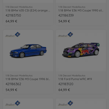
1:18 Diecast Modellautos
1:18 Diecast Modellautos
1:18 BMW 635 CSI (E24) orange #6
1:18 BMW E36 M3 Coupe 1990 silber
421183750
421186339
64,99 €
54,99 €
1:18 Diecast Modellautos
1:18 Diecast Modellautos
1:18 BMW E36 M3 Coupe 1996 blau
1:18 Ford Puma WRC #19
421186362
421183120
54,99 €
64,99 €