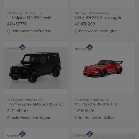
1:43 Diecast Modellautos
1:43 Diecast Modellautos
1:43 Alpina B10 (E34) weiß
1:43 AUDI RS6-R olivengrün
421437770
421438269
bald wieder verfügbar
bald wieder verfügbar
1:43 Diecast Modellautos
1:18 Diecast Modellautos
1:43 Mercedes AMG G63 2022 schwarz
1:18 Porsche RWB 964 rot
421438250
421186576
bald wieder verfügbar
im Handel erhältlich