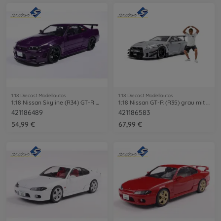
1:18 Diecast Modellautos
1:18 Diecast Modellautos
1:18 Nissan Skyline (R34) GT-R Z Tune
1:18 Nissan GT-R (R35) grau mit Figur
421186489
421186583
54,99 €
67,99 €