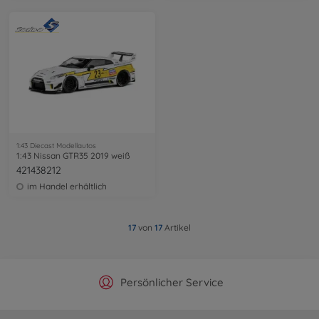
1:43 Diecast Modellautos
1:43 Nissan GTR35 2019 weiß
421438212
im Handel erhältlich
17
von
17
Artikel
Offizieller Hersteller Shop
Versandkostenfrei ab 25€
Persönlicher Service
Schnelle Lieferung