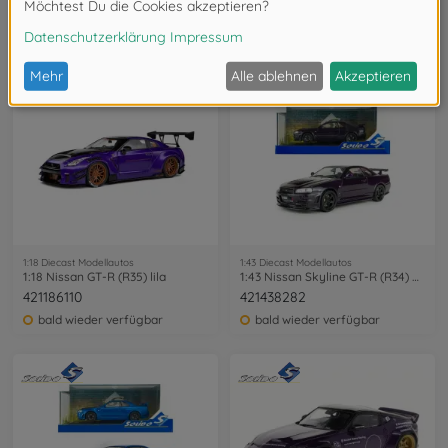
421438216
421437640
25,99 €
25,99 €
1:18 Diecast Modellautos
1:43 Diecast Modellautos
1:18 Nissan GT-R (R35) lila
1:43 Nissan Skyline GT-R (R34) Z-TUNE
421186110
421438282
bald wieder verfügbar
bald wieder verfügbar