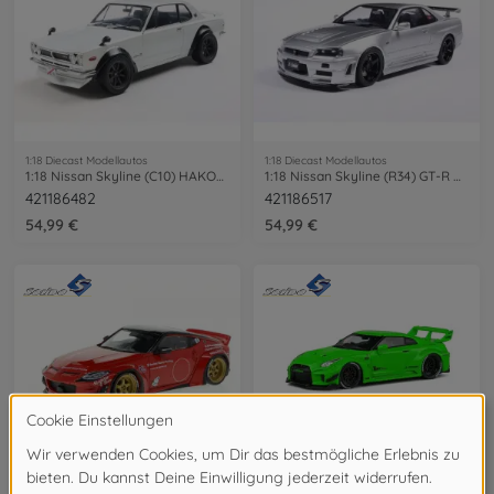
1:18 Diecast Modellautos
1:18 Diecast Modellautos
1:18 Nissan Skyline (C10) HAKOSUKA weiß
1:18 Nissan Skyline (R34) GT-R Z TUNE
421186482
421186517
54,99 €
54,99 €
1:43 Diecast Modellautos
1:43 Diecast Modellautos
1:43 Nissan 400Z Rocket Bunny 2022 rot
1:43 NISSAN GT-R (R35) grün