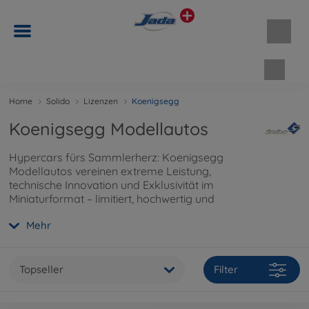
Waren
Home
Solido
Lizenzen
Koenigsegg
Koenigsegg Modellautos
Hypercars fürs Sammlerherz: Koenigsegg
Modellautos vereinen extreme Leistung,
technische Innovation und Exklusivität im
Miniaturformat – limitiert, hochwertig und
eindrucksvoll. Entdecke hier mehr über die
Mehr
exklusivsten Hypercars im Miniaturformat.
Topseller
Filter