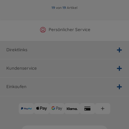
19
von
19
Artikel
Offizieller Hersteller Shop
Versandkostenfrei ab 25€
Persönlicher Service
Schnelle Lieferung
Direktlinks
Kundenservice
Einkaufen