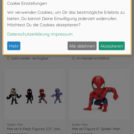
Spider-Man
Spider-Man
Marvel Spiderman 2017 Ford GT 1:24
Marvel 4" Classic Spider-Man Metallfigur
9399725314R00
253221005
bald wieder verfügbar
im Handel erhältlich
Spider-Man
Spider-Man
Marvel 4-Pack Figures 2,5", Welle 1
Marvel Figure 6" Spider-Man