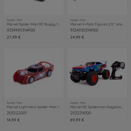
Spider-Man
Spider-Man
Marvel Spider-Man RC Buggy 1:24
Marvel 4-Pack Figures 2,5", Welle 1
9334995314R00
9334930314R00
27,99 €
24,99 €
Spider-Man
Spider-Man
Marvel Light Hero Spider-Man 1:32
Marvel RC Spiderman Daytona 1:12
203222001
253229000
14,99 €
89,99 €