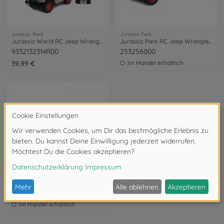
Jurassic Park
Jurassic Park
Jurassic World RC Jeep Wrangler 1:16
Jurassic Park RC Jeep Wrangler 1:16
9332132314R00
253256000
39,99 €
im Handel erhältlich
Jurassic Park
Jurassic Park RC Sea and Land Jeep 1:16
253255045
im Handel erhältlich