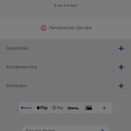
3
von
3
Artikel
Offizieller Hersteller Shop
Versandkostenfrei ab 25€
Persönlicher Service
Schnelle Lieferung
Direktlinks
Kundenservice
Einkaufen
Service Portal