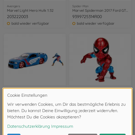
Avengers
Spider-Man
Marvel Light Hero Hulk 1:32
Marvel Spiderman 2017 Ford GT 1:24
203222003
9399725314R00
bald wieder verfügbar
bald wieder verfügbar
Captain America
Spider-Man
Marvel 2006 Ford Mustang GT 1:24
Marvel 4" Classic Spider-Man Metallfigur
253225007
253221005
im Handel erhältlich
im Handel erhältlich