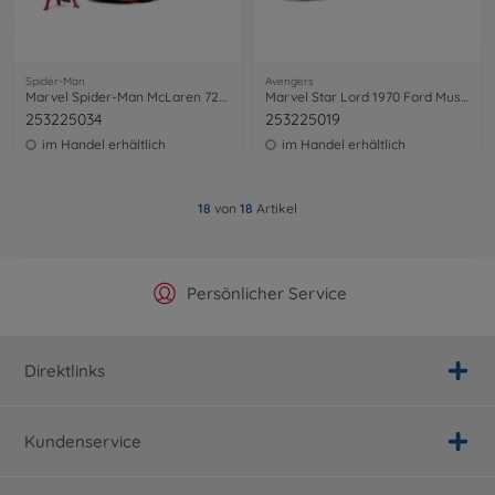
Spider-Man
Avengers
Marvel Spider-Man McLaren 720S 1:24
Marvel Star Lord 1970 Ford Mustang 1:24
253225034
253225019
im Handel erhältlich
im Handel erhältlich
18
von
18
Artikel
Offizieller Hersteller Shop
Versandkostenfrei ab 25€
Persönlicher Service
Schnelle Lieferung
Direktlinks
Kundenservice