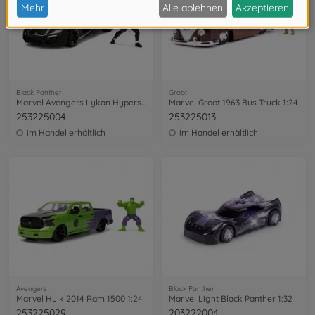
Black Panther
Groot
Marvel Avengers Lykan Hypersport 1:24
Marvel Groot 1963 Bus Truck 1:24
253225004
253225013
im Handel erhältlich
im Handel erhältlich
Avengers
Black Panther
Marvel Hulk 2014 Ram 1500 1:24
Marvel Light Black Panther 1:32
253225029
203222004