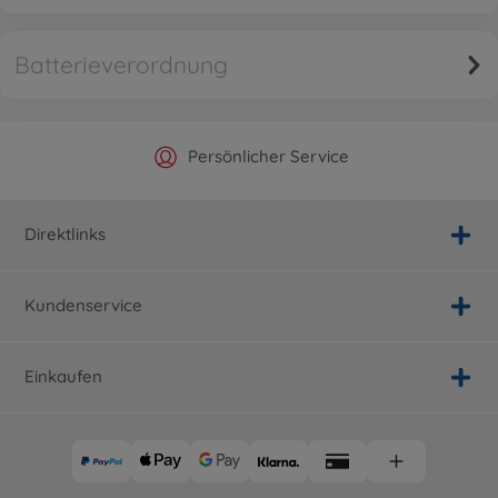
Batterieverordnung
Offizieller Hersteller Shop
Versandkostenfrei ab 25€
Persönlicher Service
Schnelle Lieferung
Direktlinks
Kundenservice
Einkaufen