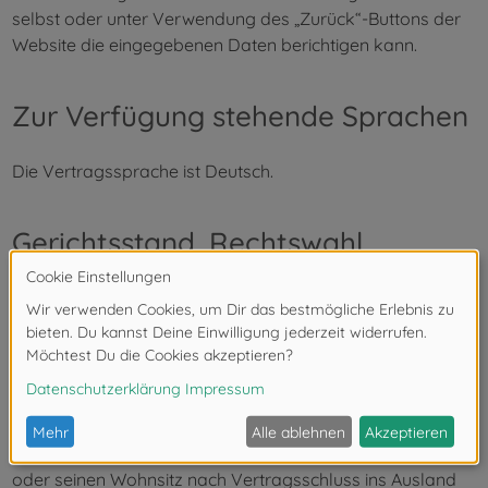
selbst oder unter Verwendung des „Zurück“-Buttons der
Website die eingegebenen Daten berichtigen kann.
Zur Verfügung stehende Sprachen
Die Vertragssprache ist Deutsch.
Gerichtsstand, Rechtswahl
Gerichtsstand für alle Streitigkeiten im Zusammenhang
mit dem Liefergeschäft ist, soweit vereinbar, ist der Sitz
des Verkäufers. Dies wird vereinbart für den Fall, dass der
Kunde ein Kaufmann, eine juristische Person des
öffentlichen Rechts oder ein öffentlich-rechtliches
Sondervermögen ist oder zwar Verbraucher ist, aber
keinen allgemeinen Gerichtsstand in Deutschland hat
oder seinen Wohnsitz nach Vertragsschluss ins Ausland