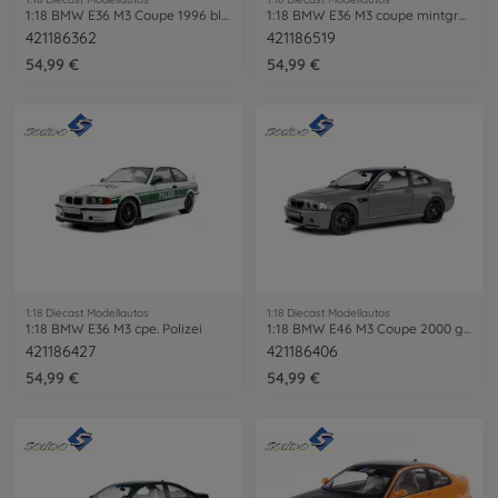
1:18 BMW E36 M3 Coupe 1996 blau
1:18 BMW E36 M3 coupe mintgrün
421186362
421186519
54,99 €
54,99 €
1:18 Diecast Modellautos
1:18 Diecast Modellautos
1:18 BMW E36 M3 cpe. Polizei
1:18 BMW E46 M3 Coupe 2000 grau
421186427
421186406
54,99 €
54,99 €