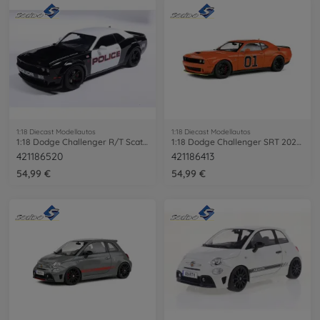
1:18 Diecast Modellautos
1:18 Diecast Modellautos
1:18 Dodge Challenger R/T Scat Pack
1:18 Dodge Challenger SRT 2023 silber
421186520
421186413
54,99 €
54,99 €