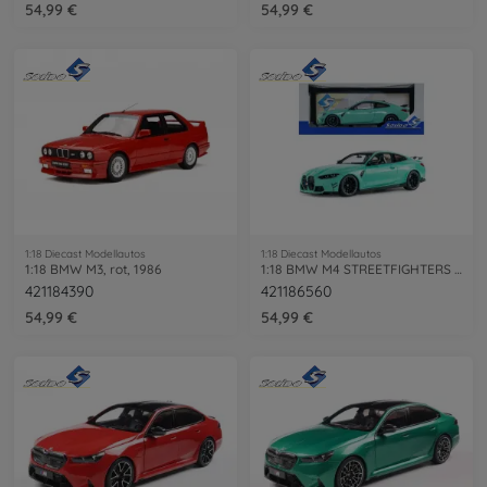
54,99 €
54,99 €
1:18 Diecast Modellautos
1:18 Diecast Modellautos
1:18 BMW M3, rot, 1986
1:18 BMW M4 STREETFIGHTERS türkis
421184390
421186560
54,99 €
54,99 €