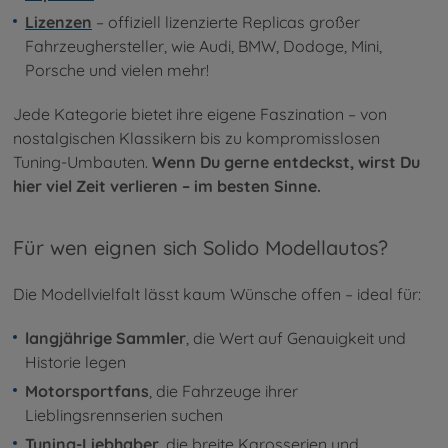
Lizenzen
– offiziell lizenzierte Replicas großer
Fahrzeughersteller, wie Audi, BMW, Dodoge, Mini,
Porsche und vielen mehr!
Jede Kategorie bietet ihre eigene Faszination – von
nostalgischen Klassikern bis zu kompromisslosen
Tuning-Umbauten.
Wenn Du gerne entdeckst, wirst Du
hier viel Zeit verlieren – im besten Sinne.
Für wen eignen sich Solido Modellautos?
Die Modellvielfalt lässt kaum Wünsche offen – ideal für:
langjährige Sammler
, die Wert auf Genauigkeit und
Historie legen
Motorsportfans
, die Fahrzeuge ihrer
Lieblingsrennserien suchen
Tuning-Liebhaber
, die breite Karosserien und