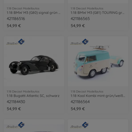
1:18 Diecast Modellautos
1:18 Diecast Modellautos
1:18 BMW M3 (G80) signal grün uni
1:18 BMW M3 (G81) TOURING grün
421186516
421186565
54,99 €
54,99 €
1:18 Diecast Modellautos
1:18 Diecast Modellautos
1:18 Bugatti Atlantic SC, schwarz
1:18 Kool Kombi mint grün/weiß 2024
421184430
421186564
54,99 €
54,99 €