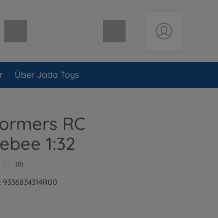
Warenkorb leer
r
Über Jada Toys
formers RC
ebee 1:32
(0)
: 9336834314R00