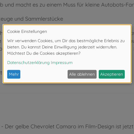
 ab und macht es zu einem Muss für kleine Autobots-F
lzeuge und Sammlerstücke
ah: Batman, Fast & Furious, Harry Potter, Marvel, Mine
re Fahrzeuge als detailgetreue Nachbildungen nach Hau
d hochwertige Sammlerstücke, die Kinder begeistern u
ter 3 Jahren. Erstickungsgefahr durch Kleinteile.
Der gelbe Chevrolet Camaro im Film-Design ist jetzt a