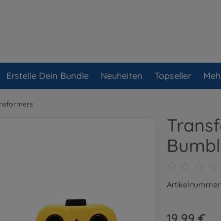
Erstelle Dein Bundle
Neuheiten
Topseller
Meh
nsformers
Trans
Bumbl
Artikelnummer
19,99 €