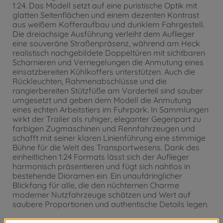
1:24. Das Modell setzt auf eine puristische Optik mit
glatten Seitenflächen und einem dezenten Kontrast
aus weißem Kofferaufbau und dunklem Fahrgestell.
Die dreiachsige Ausführung verleiht dem Auflieger
eine souveräne Straßenpräsenz, während am Heck
realistisch nachgebildete Doppeltüren mit sichtbaren
Scharnieren und Verriegelungen die Anmutung eines
einsatzbereiten Kühlkoffers unterstützen. Auch die
Rückleuchten, Rahmenabschlüsse und die
rangierbereiten Stützfüße am Vorderteil sind sauber
umgesetzt und geben dem Modell die Anmutung
eines echten Arbeitstiers im Fuhrpark. In Sammlungen
wirkt der Trailer als ruhiger, eleganter Gegenpart zu
farbigen Zugmaschinen und Rennfahrzeugen und
schafft mit seiner klaren Linienführung eine stimmige
Bühne für die Welt des Transportwesens. Dank des
einheitlichen 1:24 Formats lässt sich der Auflieger
harmonisch präsentieren und fügt sich nahtlos in
bestehende Dioramen ein. Ein unaufdringlicher
Blickfang für alle, die den nüchternen Charme
moderner Nutzfahrzeuge schätzen und Wert auf
saubere Proportionen und authentische Details legen.