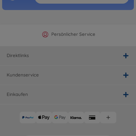
Offizieller Hersteller Shop
Versandkostenfrei ab 25€
Persönlicher Service
Schnelle Lieferung
Direktlinks
Kundenservice
Einkaufen