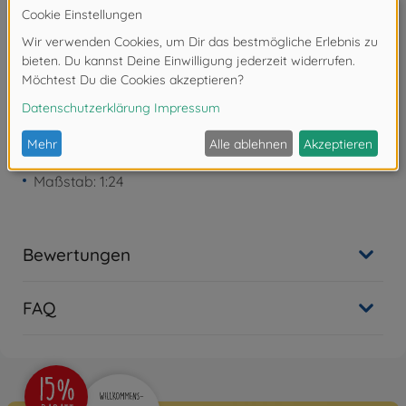
Achtung!
Nicht geeignet für Kinder unter 3
Jahren. Erstickungsgefahr durch Kleinteile.
Produktdetails
Maßstab: 1:24
Bewertungen
FAQ