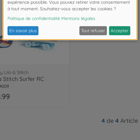
y Lilo & Stitch
 Stitch Surfer RC
4009
.99
4
de
4
Article