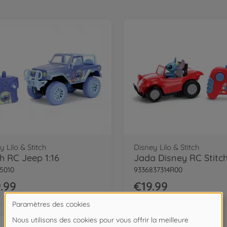
y Lilo & Stitch
Disney Lilo & Stitch
ch RC Jeep 1:16
5010
9336837314R00
.99
€19.99