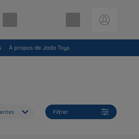
Panier vide
s
À propos de Jada Toys
ventes
Filtrer