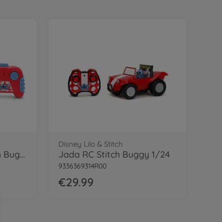
Disney Lilo & Stitch
Jada Disney RC Stitch Buggy 1/32
Jada RC Stitch Buggy 1/24
9336369314R00
€29.99