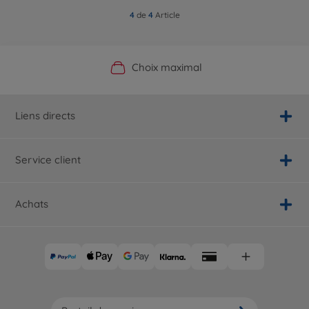
4
de
4
Article
Boutique officielle du fabricant
Service personnalisé
Livraison rapide
Choix maximal
Liens directs
Service client
Achats