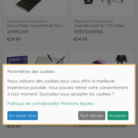
Déguisments & accessoires
Déguisments & accessoires
Harry Potter: Le journal de Tom Jeduso
Jada Mercredi Rc 1/12 Chose
209452007
9335132314R00
€24.99
€34.99
Déguisments & accessoires
Déguisments & accessoires
Wednesday Secret Diary
RC Walking Godzilla 1:12
209452008
253256005
€24.99
bientôtà nouveau disponible