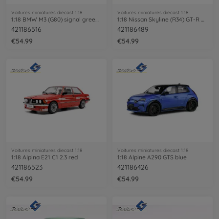
Voitures miniatures diecast 1:18
Voitures miniatures diecast 1:18
1:18 BMW M3 (G80) signal green uni
1:18 Nissan Skyline (R34) GT-R Z Tune
421186516
421186489
€54.99
€54.99
Voitures miniatures diecast 1:18
Voitures miniatures diecast 1:18
1:18 Alpina E21 C1 2.3 red
1:18 Alpine A290 GTS blue
421186523
421186426
€54.99
€54.99