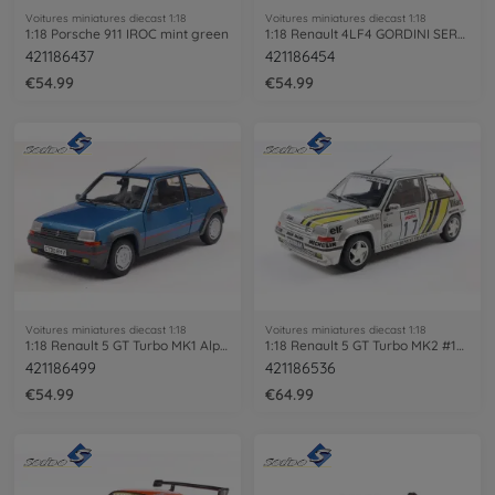
Voitures miniatures diecast 1:18
Voitures miniatures diecast 1:18
1:18 Porsche 911 IROC mint green
1:18 Renault 4LF4 GORDINI SERVICE blue
421186437
421186454
€54.99
€54.99
Voitures miniatures diecast 1:18
Voitures miniatures diecast 1:18
1:18 Renault 5 GT Turbo MK1 Alpine blue
1:18 Renault 5 GT Turbo MK2 #17 silver
421186499
421186536
€54.99
€64.99