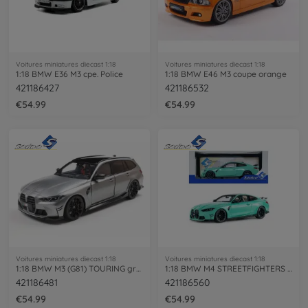
Voitures miniatures diecast 1:18
Voitures miniatures diecast 1:18
1:18 BMW E36 M3 cpe. Police
1:18 BMW E46 M3 coupe orange
421186427
421186532
€54.99
€54.99
Voitures miniatures diecast 1:18
Voitures miniatures diecast 1:18
1:18 BMW M3 (G81) TOURING grey
1:18 BMW M4 STREETFIGHTERS turqu.
421186481
421186560
€54.99
€54.99