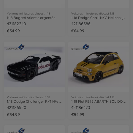
Voitures miniatures diecast 1:18
Voitures miniatures diecast 1:18
1:18 Bugatti Atlantic argentée
1:18 Dodge Chall. NYC Hellcab yellow
421182240
421186586
€54.99
€64.99
Voitures miniatures diecast 1:18
Voitures miniatures diecast 1:18
1:18 Dodge Challenger R/T HW Police
1:18 Fiat F595 ABARTH SOLIDO WORKS yello
421186520
421186470
€54.99
€54.99