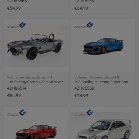
421186466
421186436
€54.99
€64.99
Voitures miniatures diecast 1:18
Voitures miniatures diecast 1:18
1:18 Shelby Cobra 427 MKII silver
1:18 Shelby Mustang Super Snake Race bl.
421186574
421186538
€54.99
€54.99