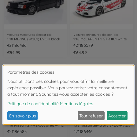
Voitures miniatures diecast 1:18
Voitures miniatures diecast 1:18
1:18 MB 190 (W201) EVO II black
1:18 McLAREN F1 GTR #01 white
421186486
421186579
€54.99
€64.99
Voitures miniatures diecast 1:18
Voitures miniatures diecast 1:18
1:18 Nissan GT-R (R35) grey w. figure
1:18 Nissan Silvia S15 SPEC-R AERO Aspen
421186583
421186446