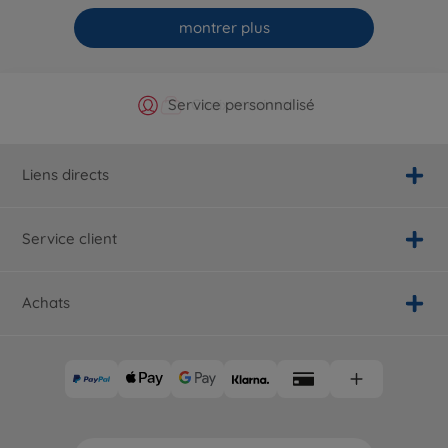
montrer plus
Boutique officielle du fabricant
Service personnalisé
Livraison rapide
Choix maximal
Liens directs
Service client
Achats