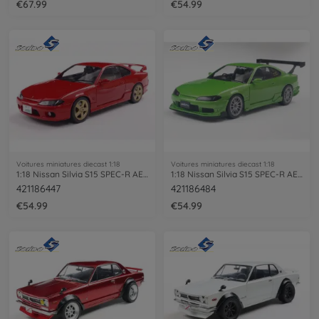
€67.99
€54.99
Voitures miniatures diecast 1:18
Voitures miniatures diecast 1:18
1:18 Nissan Silvia S15 SPEC-R AERO Flame
1:18 Nissan Silvia S15 SPEC-R AERO green
421186447
421186484
€54.99
€54.99