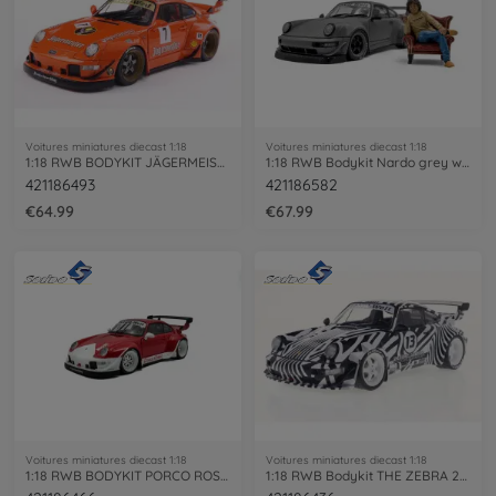
Voitures miniatures diecast 1:18
Voitures miniatures diecast 1:18
1:18 RWB BODYKIT JÄGERMEISTER orange
1:18 RWB Bodykit Nardo grey w. figure
421186493
421186582
€64.99
€67.99
Voitures miniatures diecast 1:18
Voitures miniatures diecast 1:18
1:18 RWB BODYKIT PORCO ROSSO red
1:18 RWB Bodykit THE ZEBRA 2022