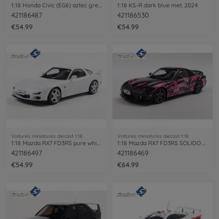
1:18 Honda Civic (EG6) aztec green
1:18 KS-R dark blue met. 2024
421186487
421186530
€54.99
€54.99
Voitures miniatures diecast 1:18
Voitures miniatures diecast 1:18
1:18 Mazda RX7 FD3RS pure white
1:18 Mazda RX7 FD3RS SOLIDO WORKS ITASHA
421186497
421186469
€54.99
€64.99