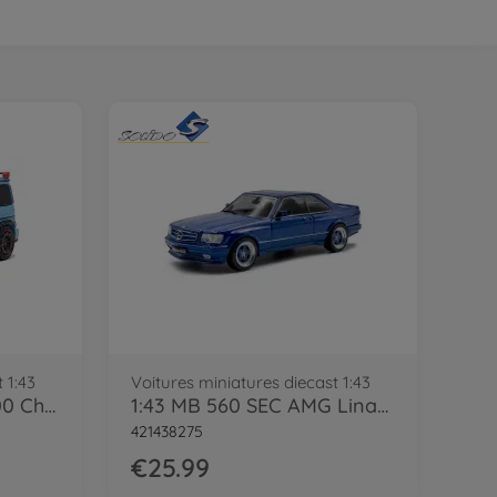
 1:43
Voitures miniatures diecast 1:43
1:43 Brabus Rocket 900 China blue
1:43 MB 560 SEC AMG Linarite blue
421438275
€25.99