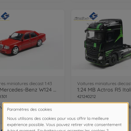
res miniatures diecast 1:43
Voitures miniatures diecast
1:43 Mercedes-Benz W124 E60 AMG red
8301
421240212
.99