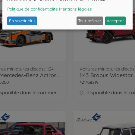
res miniatures diecast 1:24
Voitures miniatures diecast
1:24 Mercedes-Benz Actros L silver
0200
421438219
disponible dans le commerce