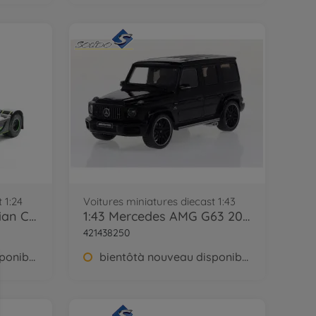
 1:24
Voitures miniatures diecast 1:43
1:24 MB Actros R5 Italian Coll. black
1:43 Mercedes AMG G63 2022 black
421438250
bientôtà nouveau disponible
bientôtà nouveau disponible