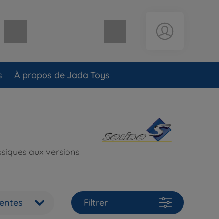
Panier vide
s
À propos de Jada Toys
assiques aux versions
ventes
Filtrer