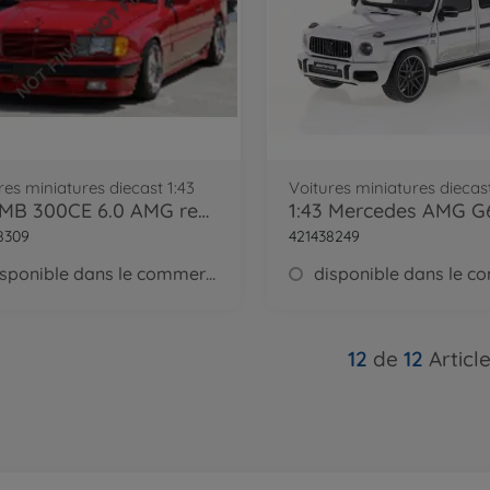
res miniatures diecast 1:43
Voitures miniatures diecast
1:43 MB 300CE 6.0 AMG red 1988
8309
421438249
disponible dans le commerce
12
de
12
Articl