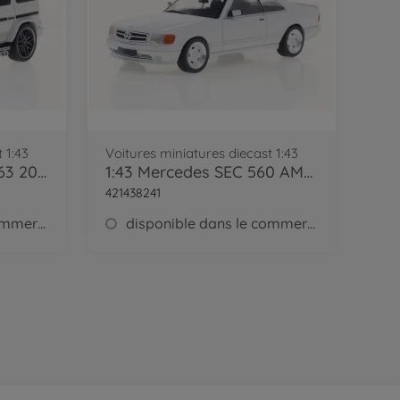
 1:43
Voitures miniatures diecast 1:43
1:43 Mercedes AMG G63 2022 white
1:43 Mercedes SEC 560 AMG Widebody white
421438241
disponible dans le commerce
disponible dans le commerce
e