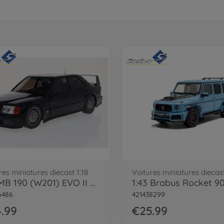
res miniatures diecast 1:18
Voitures miniatures diecast
1:18 MB 190 (W201) EVO II black
6486
421438299
.99
€25.99