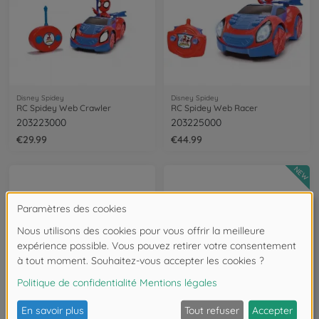
Disney Spidey
Disney Spidey
RC Spidey Web Crawler
RC Spidey Web Racer
203223000
203225000
€29.99
€44.99
NEW
Disney Junior
Disney Toy Story
Super Kitties RC Basic Car
Toy Story RC Turbo Buggy 1:32