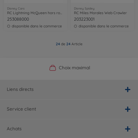
Disney Cars
Disney Spidey
RC Lightning McQueen hors route 1:14
RC Miles Morales Web Crawler
253088000
203223001
disponible dans le commerce
disponible dans le commerce
24
de
24
Article
Boutique officielle du fabricant
Service personnalisé
Livraison rapide
Choix maximal
Liens directs
Service client
Achats