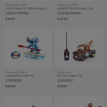
Disney Lilo & Stitch
Disney Lilo & Stitch
Jada Disney RC Stitch Buggy 1/32
Jada RC Stitch Buggy 1/24
9336837314R00
9336369314R00
€19.99
€29.99
Disney Lilo & Stitch
Disney Cars
Jada Stitch Surfer RC
RC Cars Mater 1:32
253074009
203081007
€39.99
€19.99