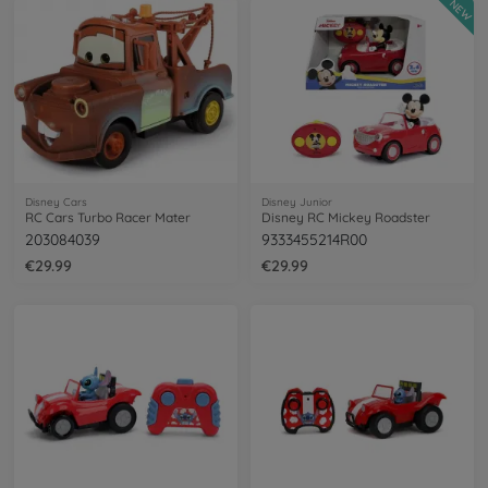
NEW
Disney Cars
Disney Junior
RC Cars Turbo Racer Mater
Disney RC Mickey Roadster
203084039
9333455214R00
€29.99
€29.99