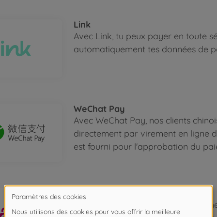
Link
Avec Link, tu peux payer en toute sé
automatiquement tes données de p
WeChat Pay
Avec WeChat Pay, nos clients chino
directement par virement en ligne 
est fourni pour l'approbation du pa
EPS
EPS permet à nos clients en Autric