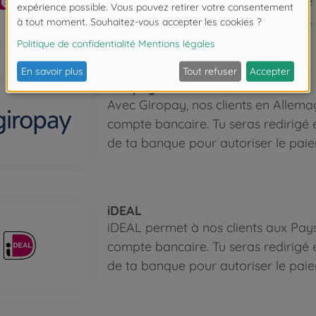
bancaire. Tu seras redirigé en tout
banque pour autoriser le paiement.
Giropay
Avec Giropay, nos clients en Allem
compte bancaire. Tu seras redirigé 
de ta banque pour autoriser le pai
iDEAL
iDEAL permet à nos clients aux Pay
compte bancaire. Tu seras redirigé 
de ta banque pour autoriser le pai