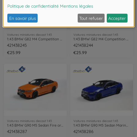
Voitures miniatures diecast 1:43
Voitures miniatures diecast 1:43
1:43 BMW G82 M4 Competition 2023 green
1:43 BMW G82 M4 Competition 2023 red
421438245
421438244
€25.99
€25.99
Voitures miniatures diecast 1:43
Voitures miniatures diecast 1:43
1:43 BMW G90 M5 Sedan Fire orange III
1:43 BMW G90 M5 Sedan Marina Bay blue
421438287
421438286