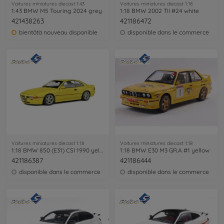
Voitures miniatures diecast 1:43
Voitures miniatures diecast 1:18
1:43 BMW M5 Touring 2024 grey
1:18 BMW 2002 TII #24 white
421438263
421186472
bientôtà nouveau disponible
disponible dans le commerce
Voitures miniatures diecast 1:18
Voitures miniatures diecast 1:18
1:18 BMW 850 (E31) CSI 1990 yellow
1:18 BMW E30 M3 GR.A #1 yellow
421186387
421186444
disponible dans le commerce
disponible dans le commerce