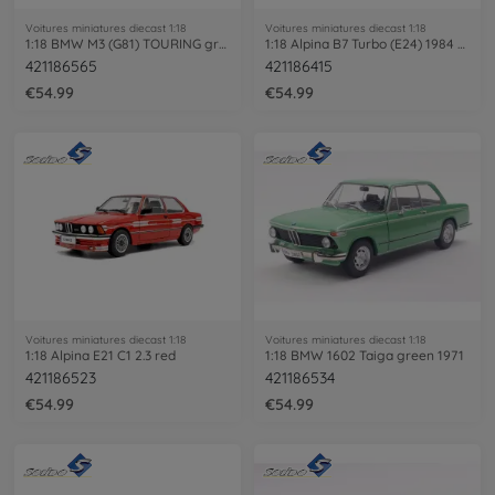
Voitures miniatures diecast 1:18
Voitures miniatures diecast 1:18
1:18 BMW M3 (G81) TOURING green
1:18 Alpina B7 Turbo (E24) 1984 white
421186565
421186415
€54.99
€54.99
Voitures miniatures diecast 1:18
Voitures miniatures diecast 1:18
1:18 Alpina E21 C1 2.3 red
1:18 BMW 1602 Taiga green 1971
421186523
421186534
€54.99
€54.99