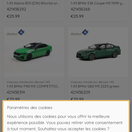
1:43 Alpina B10 (E34) Biturbo orange
1:43 BMW E36 Coupe M3 1999 yellow
421438292
421438268
€25.99
€25.99
Voitures miniatures diecast 1:43
Voitures miniatures diecast 1:43
1:43 BMW F90 M5 COMPETITION green
1:43 BMW G80 M3 2023 green
421438314
421438209
€25.99
€25.99