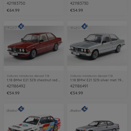
421183750
421183730
€64.99
€54.99
Voitures miniatures diecast 1:18
Voitures miniatures diecast 1:18
1:18 BMW E21 323I chestnut red met.
1:18 BMW E21 323I silver met. 1980
421186492
421186491
€54.99
€54.99