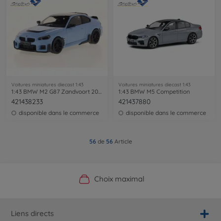
Voitures miniatures diecast 1:43
Voitures miniatures diecast 1:43
1:43 BMW M2 G87 Zandvoort 2023 blue
1:43 BMW M5 Competition
421438233
421437880
disponible dans le commerce
disponible dans le commerce
56
de
56
Article
Boutique officielle du fabricant
Service personnalisé
Livraison rapide
Choix maximal
Liens directs