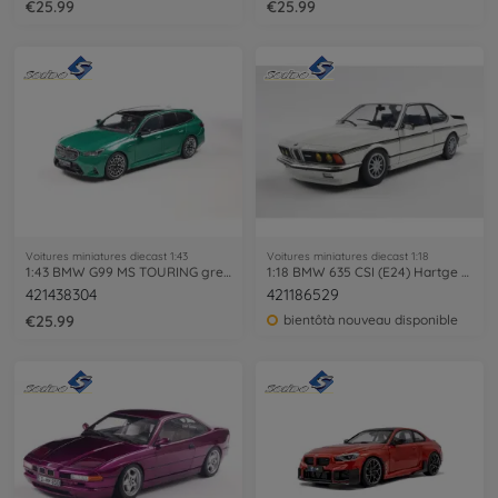
€25.99
€25.99
Voitures miniatures diecast 1:43
Voitures miniatures diecast 1:18
1:43 BMW G99 MS TOURING green
1:18 BMW 635 CSI (E24) Hartge white
421438304
421186529
€25.99
bientôtà nouveau disponible