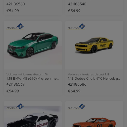
421186560
421186540
€54.99
€54.99
Voitures miniatures diecast 1:18
Voitures miniatures diecast 1:18
1:18 BMW M5 (G90) M green metal. 2025
1:18 Dodge Chall. NYC Hellcab yellow
421186539
421186586
€54.99
€64.99