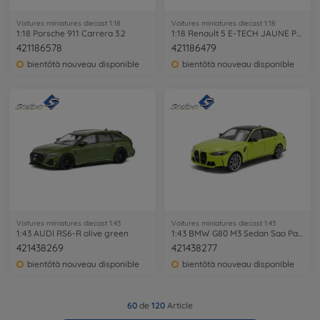
Voitures miniatures diecast 1:18
Voitures miniatures diecast 1:18
1:18 Porsche 911 Carrera 3.2
1:18 Renault 5 E-TECH JAUNE POP 2024
421186578
421186479
bientôtà nouveau disponible
bientôtà nouveau disponible
Voitures miniatures diecast 1:43
Voitures miniatures diecast 1:43
1:43 AUDI RS6-R olive green
1:43 BMW G80 M3 Sedan Sao Paulo yellow
421438269
421438277
bientôtà nouveau disponible
bientôtà nouveau disponible
60
de
120
Article