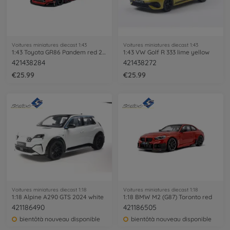
Voitures miniatures diecast 1:43
Voitures miniatures diecast 1:43
1:43 Toyota GR86 Pandem red 2022
1:43 VW Golf R 333 lime yellow
421438284
421438272
€25.99
€25.99
Voitures miniatures diecast 1:18
Voitures miniatures diecast 1:18
1:18 Alpine A290 GTS 2024 white
1:18 BMW M2 (G87) Toronto red
421186490
421186505
bientôtà nouveau disponible
bientôtà nouveau disponible