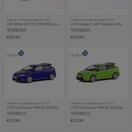
Voitures miniatures diecast 1:43
Voitures miniatures diecast 1:43
1:43 BMW G99 MS TOURING green
1:43 Dodge C. SRT Hellcat white
421438304
421438285
€25.99
€25.99
Voitures miniatures diecast 1:43
Voitures miniatures diecast 1:43
1:43 Ford Focus MKII RS 2010 blue
1:43 Ford Focus MKII RS 2010 green
421438223
421438222
€25.99
€25.99