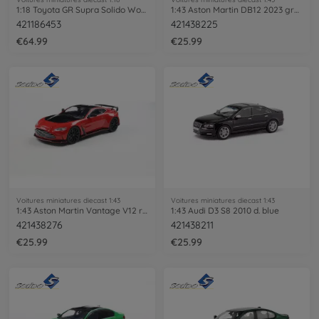
1:18 Toyota GR Supra Solido Works ITASHA
1:43 Aston Martin DB12 2023 green
421186453
421438225
€64.99
€25.99
Voitures miniatures diecast 1:43
Voitures miniatures diecast 1:43
1:43 Aston Martin Vantage V12 red
1:43 Audi D3 S8 2010 d. blue
421438276
421438211
€25.99
€25.99