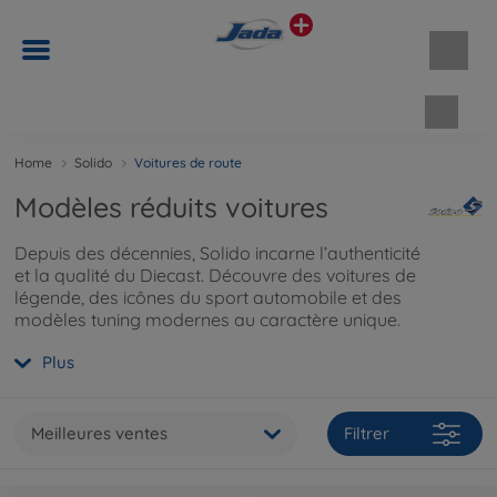
Panie
Home
Solido
Voitures de route
Modèles réduits voitures
Depuis des décennies, Solido incarne l’authenticité
et la qualité du Diecast. Découvre des voitures de
légende, des icônes du sport automobile et des
modèles tuning modernes au caractère unique.
Découvre
ici
l’histoire de Solido et ses modèles
Plus
emblématiques.
Meilleures ventes
Filtrer