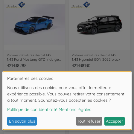
Voitures miniatures diecast 1:43
Voitures miniatures diecast 1:43
1:43 Ford Mustang GTD Indulgent blue
1:43 Hyundai i30N 2022 black
421438288
421438130
€25.99
€25.99