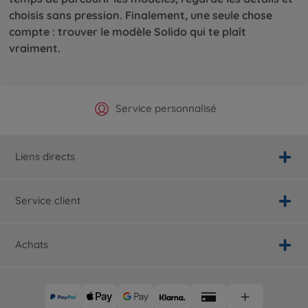
choisis sans pression. Finalement, une seule chose
compte : trouver le modèle Solido qui te plaît
vraiment.
Boutique officielle du fabricant
Service personnalisé
Livraison rapide
Choix maximal
Liens directs
Service client
Achats