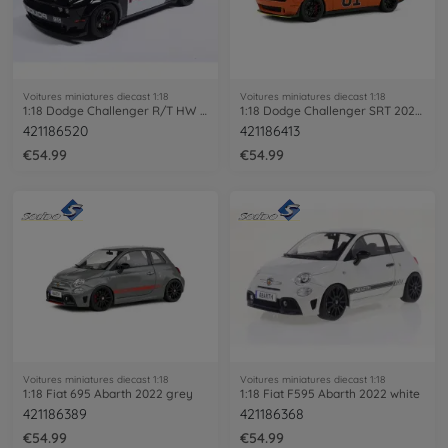
Voitures miniatures diecast 1:18
Voitures miniatures diecast 1:18
1:18 Dodge Challenger R/T HW Police
1:18 Dodge Challenger SRT 2023 orange
421186520
421186413
€54.99
€54.99
Voitures miniatures diecast 1:18
Voitures miniatures diecast 1:18
1:18 Fiat 695 Abarth 2022 grey
1:18 Fiat F595 Abarth 2022 white
421186389
421186368
€54.99
€54.99