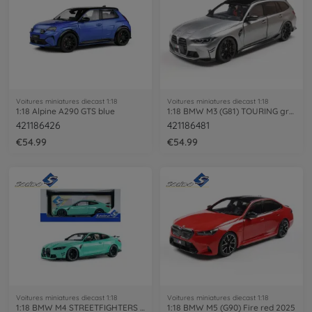
Voitures miniatures diecast 1:18
Voitures miniatures diecast 1:18
1:18 Alpine A290 GTS blue
1:18 BMW M3 (G81) TOURING grey
421186426
421186481
€54.99
€54.99
Voitures miniatures diecast 1:18
Voitures miniatures diecast 1:18
1:18 BMW M4 STREETFIGHTERS turqu.
1:18 BMW M5 (G90) Fire red 2025