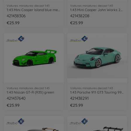
Voitures miniatures diecast 1:43
Voitures miniatures diecast 1:43
1:43 Mini Cooper Island blue met. 2023
1:43 Mini Cooper John Works 2023 green
421438306
421438208
€25.99
€25.99
Voitures miniatures diecast 1:43
Voitures miniatures diecast 1:43
1:43 Nissan GT-R (R35) green
1:43 Porsche 911 GT3 Touring 992 green
421437640
421438291
€25.99
€25.99