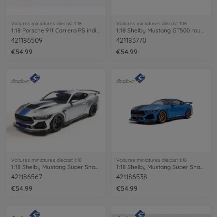
Voitures miniatures diecast 1:18
Voitures miniatures diecast 1:18
1:18 Porsche 911 Carrera RS indianred
1:18 Shelby Mustang GT500 rouge
421186509
421183770
€54.99
€54.99
Voitures miniatures diecast 1:18
Voitures miniatures diecast 1:18
1:18 Shelby Mustang Super Snake grey
1:18 Shelby Mustang Super Snake Race bl.
421186567
421186538
€54.99
€54.99