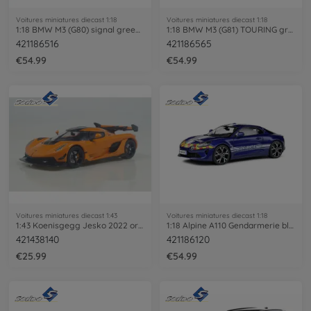
Voitures miniatures diecast 1:18
Voitures miniatures diecast 1:18
1:18 BMW M3 (G80) signal green uni
1:18 BMW M3 (G81) TOURING green
421186516
421186565
€54.99
€54.99
Voitures miniatures diecast 1:43
Voitures miniatures diecast 1:18
1:43 Koenisgegg Jesko 2022 orange
1:18 Alpine A110 Gendarmerie blue
421438140
421186120
€25.99
€54.99