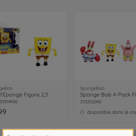
geBob
SpongeBob
l'Éponge Figure 2,5
03314R00
253252042
99
2
de
2
Article