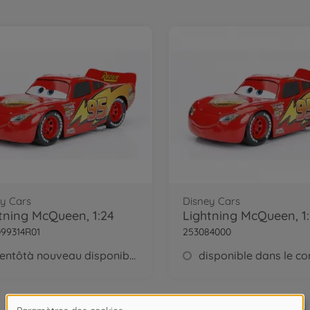
y Cars
Disney Cars
tning McQueen, 1:24
Lightning McQueen, 1
99314R01
253084000
bientôtà nouveau disponible
2
de
2
Article