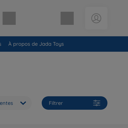
Panier vide
s
À propos de Jada Toys
ventes
Filtrer