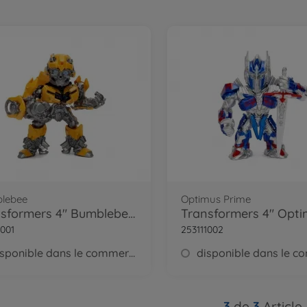
lebee
Optimus Prime
Transformers 4" Bumblebee Figure
1001
253111002
disponible dans le commerce
3
de
3
Article