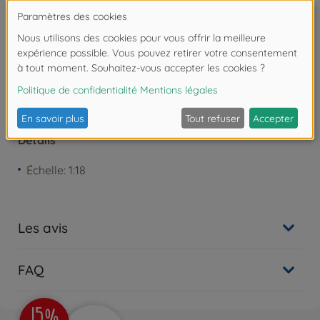
Attention !
Ne convient pas aux enfants de
moins de 3 ans. Risque d'asphyxie lié à la
présence de pièces de petite taille.
Détails
Échelle: 1:18
Les avis
FAQ