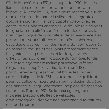
CSi de la génération E31, un coupé de 1990 dont les
lignes claires et l'allure marquante ont marqué
l'époque. À l'échelle 1:18, la miniature met en valeur de
manière impressionnante la silhouette élégante et
aplatie en jaune vif : le long capot moteur avec les
contours des phares encastrés, le double rein étroit et
la ligne latérale étirée confèrent à la deux portes le
mélange typique de sportivité et de souveraineté. Les
proportions sont réalisées de manière cohérente,
avec des gravures fines, des inserts de feux façonnés
de manière réaliste et des joints proprement tracés.
Les jantes à cinq branches et les larges vitres
affleurantes soulignent l'attitude dynamique, tandis
que le toit légèrement incliné parachève la forme
élégante du coupé. En vitrine, le format 1:18 est
particulièrement présent et fait briller les formes
caractéristiques de la E31 - exactement ce qu'il faut
pour les collectionneurs qui aiment le design du début
des années 90 et qui cherchent une pièce d'exposition
cohérente. Depuis 1932, Solido est synonyme de
modèles Diecast détaillés de véhicules
emblématiques - des voitures anciennes aux voitures
de sport modernes.