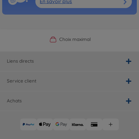
En savoir plus
Boutique officielle du fabricant
Service personnalisé
Livraison rapide
Choix maximal
Liens directs
Service client
Achats