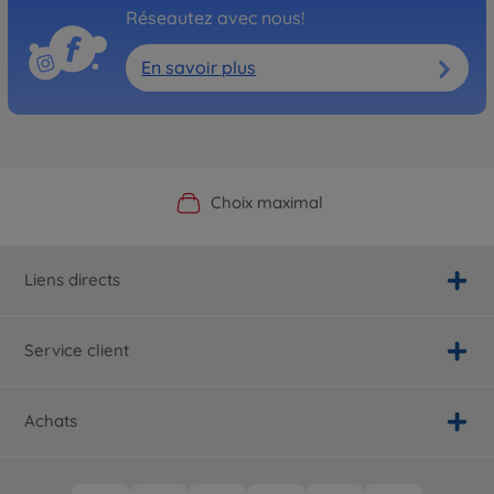
Réseautez avec nous!
En savoir plus
Boutique officielle du fabricant
Service personnalisé
Livraison rapide
Choix maximal
Liens directs
Service client
Achats