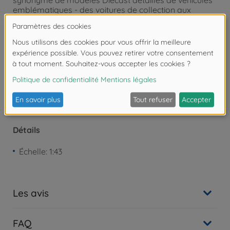
synonyme de modèles Diecast détaillés de véhicules
emblématiques - des voitures de collection aux
voitures de sport modernes.
Attention !
Ne convient pas aux enfants de
moins de 3 ans. Risque d'asphyxie lié à la
présence de pièces de petite taille.
Détails
Échelle: 1:43
Les avis
FAQ