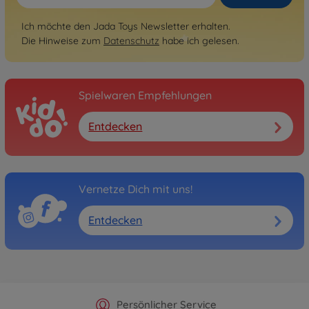
Ich möchte den Jada Toys Newsletter erhalten.
Die Hinweise zum
Datenschutz
habe ich gelesen.
Spielwaren Empfehlungen
Entdecken
Vernetze Dich mit uns!
Entdecken
Offizieller Hersteller Shop
Versandkostenfrei ab 25€
Persönlicher Service
Schnelle Lieferung