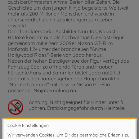
auch berühmtesten Anime-Serien aller Zeiten. Die
Geschichte um den jungen Ninja begeisterte Weltweit
mehr als 200 Millionen Menschen und wurde in
unterschiedlichsten Inszenierungen zum Leben
erweckt.
Der charakterstarke Ausbilder Narutos, Kakashi
Hatake kommt nun als hochwertige Die-Cast-Figur
gemeinsam mit einem 2009er Nissan GT-R im
Maßstab 1:24 unter der brandneuen "Anime
Hollywood Rides"-Serie von Jada heraus.
Neben der hohen Detailgetreue der Figur verfügt das
Fahrzeug über zu öffnende Türen und Hauben.
Für echte Fans und Sammler bietet Jada natürlich
ebenfalls den namensgebenden Hauptcharakter
"Naruto Uzumaki" mit dessen Nissan GT-R in
passender Ninjabemalung an.
Achtung!
Nicht geeignet für Kinder unter 3
Jahren. Erstickungsgefahr durch Kleinteile.