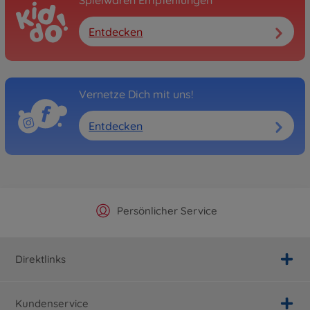
Spielwaren Empfehlungen
Entdecken
Vernetze Dich mit uns!
Entdecken
Offizieller Hersteller Shop
Versandkostenfrei ab 25€
Persönlicher Service
Schnelle Lieferung
Direktlinks
Kundenservice