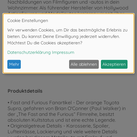
Nachbildungen von Filmfiguren und -autos in dein
Wohnzimmer. Als führender Hersteller von Hollywood
Actionfiguren und Modellautos kreieren wir seit über
20 Jahren hochwertige, detailgetreue Sammlerstücke
für Kinder und Erwachsene.
Achtung!
Nicht geeignet für Kinder unter 3
Jahren. Erstickungsgefahr durch Kleinteile.
Produktdetails
• Fast and Furious Fanartikel - Der orange Toyota
Supra, gefahren von Brian O'Conner (Paul Walker) in
der „The Fast and the Furious“ Filmreihe, besitzt
absoluten Kultstatus und ist eine echte Legende.
• Originalgetreue Details - Karosserie, Spoiler,
Lufteinlässe, Lackierung und viele weitere Details