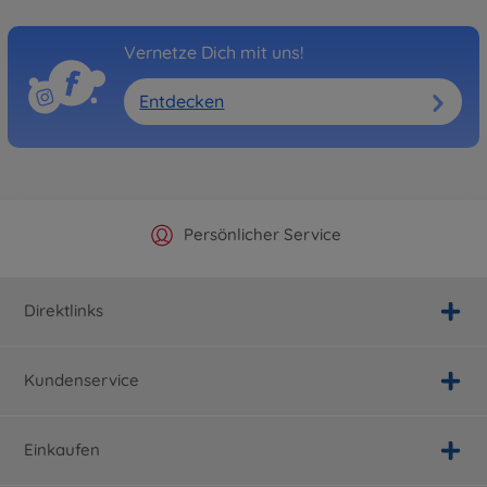
Vernetze Dich mit uns!
Entdecken
Offizieller Hersteller Shop
Versandkostenfrei ab 25€
Persönlicher Service
Schnelle Lieferung
Direktlinks
Kundenservice
Einkaufen