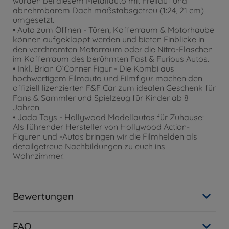
wurden bei diesem Metallauto mit Freilauf und
abnehmbarem Dach maßstabsgetreu (1:24, 21 cm)
umgesetzt.
• Auto zum Öffnen - Türen, Kofferraum & Motorhaube
können aufgeklappt werden und bieten Einblicke in
den verchromten Motorraum oder die Nitro-Flaschen
im Kofferraum des berühmten Fast & Furious Autos.
• Inkl. Brian O`Conner Figur - Die Kombi aus
hochwertigem Filmauto und Filmfigur machen den
offiziell lizenzierten F&F Car zum idealen Geschenk für
Fans & Sammler und Spielzeug für Kinder ab 8
Jahren.
• Jada Toys - Hollywood Modellautos für Zuhause:
Als führender Hersteller von Hollywood Action-
Figuren und -Autos bringen wir die Filmhelden als
detailgetreue Nachbildungen zu euch ins
Wohnzimmer.
Bewertungen
FAQ