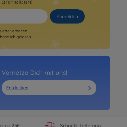
r anmelden!
Anmelden
etter erhalten.
habe ich gelesen.
Vernetze Dich mit uns!
Entdecken
ei ab 25€
Schnelle Lieferung