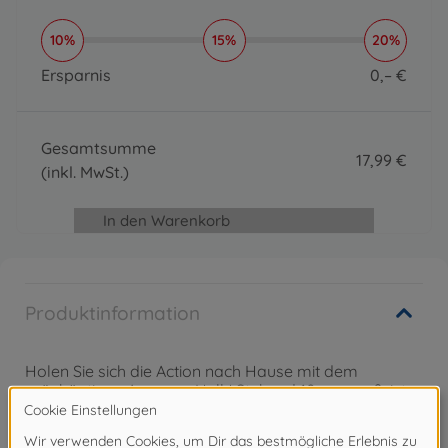
10%
15%
20%
Ersparnis
0
,
–
€
0 EUR
Gesamtsumme
17
,
99
€
(inkl. MwSt.)
17.99 EUR
In den Warenkorb
Produktinformation
Holen Sie sich die Action nach Hause mit dem
grünhäutigen Avenger, Hulk! Stehend 10 cm groß, ist
diese Zinkdruckguss-Figur sicher ein Standout in jeder
Sammlung. Sammle sie alle, um ihr Avengers-Team
zusammenzustellen.