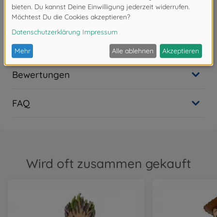
Achtung!
Nicht geeignet für Kinder unter 3
Jahren. Erstickungsgefahr durch Kleinteile.
Bewertungen
FAQ
Wird oft zusammen gekauft