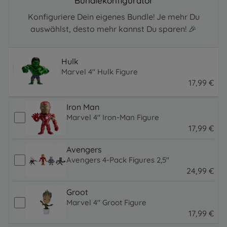
Bundlekonfigurator
Konfiguriere Dein eigenes Bundle! Je mehr Du
auswählst, desto mehr kannst Du sparen! 🎉
Hulk
Marvel 4" Hulk Figure
17
,
99
€
17.99 EUR
Iron Man
Marvel 4" Iron-Man Figure
17
,
99
€
17.99 EUR
Avengers
Avengers 4-Pack Figures 2,5"
24
,
99
€
24.99 EUR
Groot
Marvel 4" Groot Figure
17
,
99
€
17.99 EUR