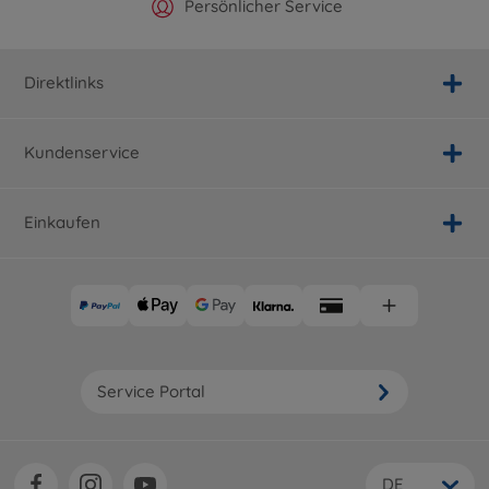
Offizieller Hersteller Shop
Versandkostenfrei ab 25€
Persönlicher Service
Schnelle Lieferung
Direktlinks
Kundenservice
Einkaufen
Service Portal
DE