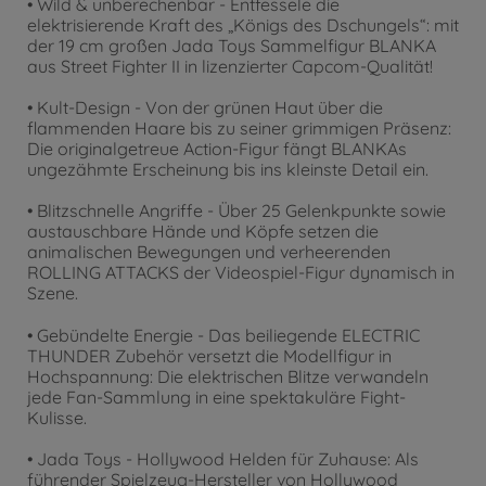
• Wild & unberechenbar - Entfessele die
elektrisierende Kraft des „Königs des Dschungels“: mit
der 19 cm großen Jada Toys Sammelfigur BLANKA
aus Street Fighter II in lizenzierter Capcom-Qualität!
• Kult-Design - Von der grünen Haut über die
flammenden Haare bis zu seiner grimmigen Präsenz:
Die originalgetreue Action-Figur fängt BLANKAs
ungezähmte Erscheinung bis ins kleinste Detail ein.
• Blitzschnelle Angriffe - Über 25 Gelenkpunkte sowie
austauschbare Hände und Köpfe setzen die
animalischen Bewegungen und verheerenden
ROLLING ATTACKS der Videospiel-Figur dynamisch in
Szene.
• Gebündelte Energie - Das beiliegende ELECTRIC
THUNDER Zubehör versetzt die Modellfigur in
Hochspannung: Die elektrischen Blitze verwandeln
jede Fan-Sammlung in eine spektakuläre Fight-
Kulisse.
• Jada Toys - Hollywood Helden für Zuhause: Als
führender Spielzeug-Hersteller von Hollywood