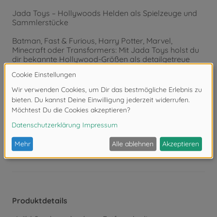
Jada Toys – Hollywoods Helden als Spielzeuge und
Sammlerstücke
Batman, Fast & Furious, Harry Potter, Marvel,
Minecraft oder Transformers: Mit Jada Toys holst du
dir bekannte Hollywood-Größen als detailgetreue
Nachbildungen von Filmfiguren und -autos in dein
Wohnzimmer. Als führender Hersteller von Hollywood
Actionfiguren und Modellautos kreieren wir seit über
20 Jahren hochwertige, detaillierte Sammlerstücke für
Kinder und Erwachsene.
Achtung!
Nicht geeignet für Kinder unter 3
Jahren. Erstickungsgefahr durch Kleinteile.
Produktdetails