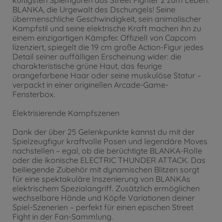
BLANKA, die Urgewalt des Dschungels! Seine
übermenschliche Geschwindigkeit, sein animalischer
Kampfstil und seine elektrische Kraft machen ihn zu
einem einzigartigen Kämpfer. Offiziell von Capcom
lizenziert, spiegelt die 19 cm große Action-Figur jedes
Detail seiner auffälligen Erscheinung wider: die
charakteristische grüne Haut, das feurige
orangefarbene Haar oder seine muskulöse Statur –
verpackt in einer originellen Arcade-Game-
Fensterbox.
Elektrisierende Kampfszenen
Dank der über 25 Gelenkpunkte kannst du mit der
Spielzeugfigur kraftvolle Posen und legendäre Moves
nachstellen – egal, ob die berüchtigte BLANKA-Rolle
oder die ikonische ELECTRIC THUNDER ATTACK. Das
beiliegende Zubehör mit dynamischen Blitzen sorgt
für eine spektakuläre Inszenierung von BLANKAs
elektrischem Spezialangriff. Zusätzlich ermöglichen
wechselbare Hände und Köpfe Variationen deiner
Spiel-Szenerien – perfekt für einen epischen Street
Fight in der Fan-Sammlung.