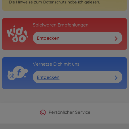
Die Hinweise zum
Datenschutz
habe ich gelesen.
Spielwaren Empfehlungen
Entdecken
Vernetze Dich mit uns!
Entdecken
Offizieller Hersteller Shop
Versandkostenfrei ab 25€
Persönlicher Service
Schnelle Lieferung