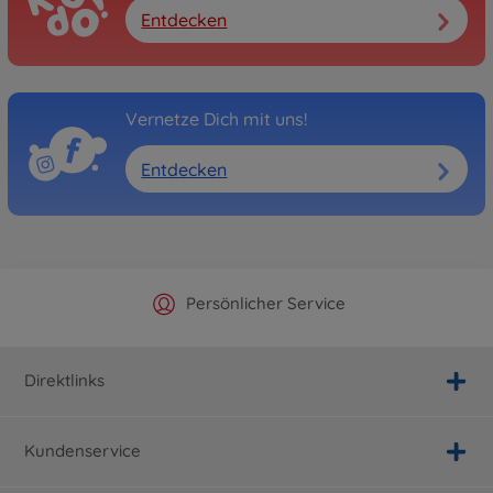
Entdecken
Vernetze Dich mit uns!
Entdecken
Offizieller Hersteller Shop
Versandkostenfrei ab 25€
Persönlicher Service
Schnelle Lieferung
Direktlinks
Kundenservice