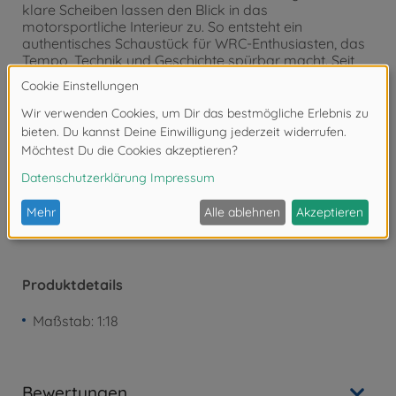
klare Scheiben lassen den Blick in das
motorsportliche Interieur zu. So entsteht ein
authentisches Schaustück für WRC-Enthusiasten, das
Tempo, Technik und Geschichte spürbar macht. Seit
1932 steht Solido für detailgetreue Diecast-Modelle
ikonischer Fahrzeuge – von Oldtimern bis modernen
Sportwagen.
Achtung!
Nicht geeignet für Kinder unter 3
Jahren. Erstickungsgefahr durch Kleinteile.
Produktdetails
Maßstab: 1:18
Bewertungen