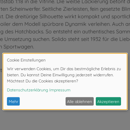
tab 1:18 in die Vitrine. Die weiße Lackierung betont d
rten Scheinwerfer. Seitliche Zierleisten, fein gesetzte 
. Die dreitürige Silhouette wirkt kompakt und sportli
poiler dem Modell spürbare Dynamik verleihen. Auch 
g des Hatchbacks. So entsteht ein authentisches Sammle
 Umsetzung suchen. Solido steht seit 1932 für die Lie
n Sportwagen.
ter 3 Jahren. Erstickungsgefahr durch Kleinteile.