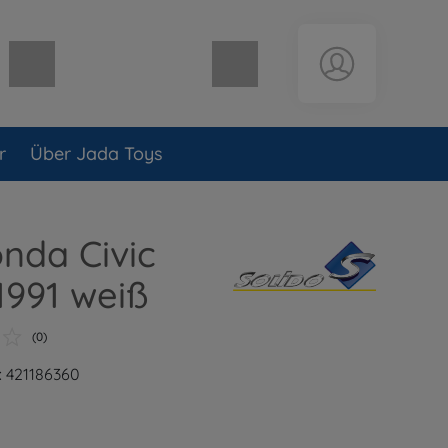
Warenkorb leer
r
Über Jada Toys
onda Civic
1991 weiß
(0)
: 421186360