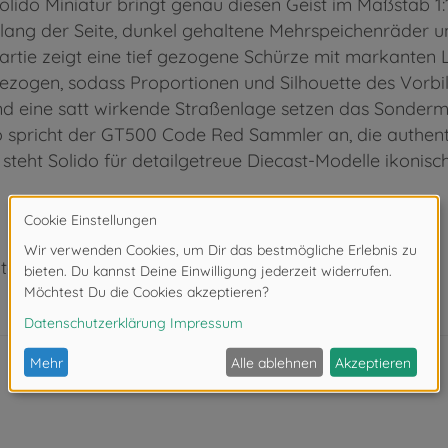
Solido Miniatur bringt genau diesen Geist im Maßstab 1:1
tlang der Seite, dunkel gehaltene Mehrspeichenräder un
artie zeigt eine tief gezogene Schürze mit markanten L
ezogen, sodass Proportionen und Silhouette des Vorbild
nd eine satt wirkende Straßenlage setzen das Sonderm
auto spricht der GT500 Code Red Sammler an, die authent
2 steht Solido für detailgetreue Diecast-Modelle ikoni
ter 3 Jahren. Erstickungsgefahr durch Kleinteile.