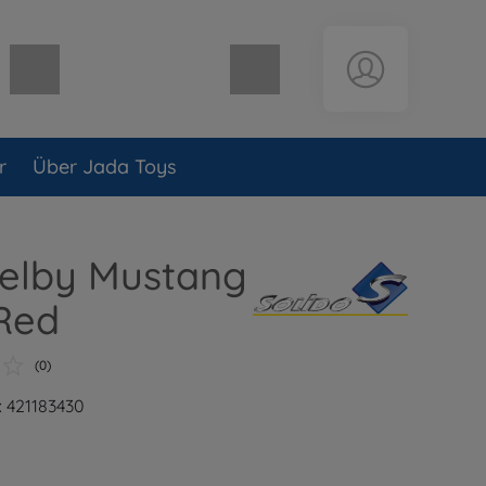
Warenkorb leer
r
Über Jada Toys
helby Mustang
Red
(0)
 421183430