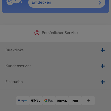
Entdecken
Offizieller Hersteller Shop
Versandkostenfrei ab 25€
Persönlicher Service
Schnelle Lieferung
Direktlinks
Kundenservice
Einkaufen