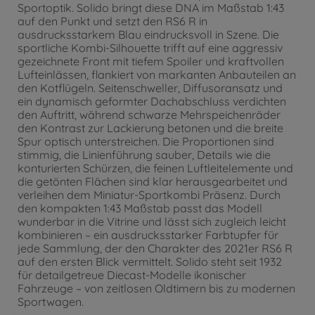
Sportoptik. Solido bringt diese DNA im Maßstab 1:43
auf den Punkt und setzt den RS6 R in
ausdrucksstarkem Blau eindrucksvoll in Szene. Die
sportliche Kombi-Silhouette trifft auf eine aggressiv
gezeichnete Front mit tiefem Spoiler und kraftvollen
Lufteinlässen, flankiert von markanten Anbauteilen an
den Kotflügeln. Seitenschweller, Diffusoransatz und
ein dynamisch geformter Dachabschluss verdichten
den Auftritt, während schwarze Mehrspeichenräder
den Kontrast zur Lackierung betonen und die breite
Spur optisch unterstreichen. Die Proportionen sind
stimmig, die Linienführung sauber, Details wie die
konturierten Schürzen, die feinen Luftleitelemente und
die getönten Flächen sind klar herausgearbeitet und
verleihen dem Miniatur-Sportkombi Präsenz. Durch
den kompakten 1:43 Maßstab passt das Modell
wunderbar in die Vitrine und lässt sich zugleich leicht
kombinieren – ein ausdrucksstarker Farbtupfer für
jede Sammlung, der den Charakter des 2021er RS6 R
auf den ersten Blick vermittelt. Solido steht seit 1932
für detailgetreue Diecast-Modelle ikonischer
Fahrzeuge – von zeitlosen Oldtimern bis zu modernen
Sportwagen.