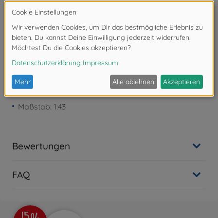
Achtung!
Nicht geeignet für Kinder unter 3
Jahren. Erstickungsgefahr durch Kleinteile.
Produktdetails
Maßstab: 1:43
Bewertungen
FAQ