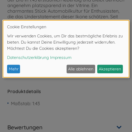
angenehm platzsparend in der Vitrine. Ein
charmantes Stück Automobilkultur für Enthusiasten,
die das Understatement dieser Ikone schätzen. Seit
1932 steht Solido für detailgetreue Diecast-Modelle
ikonischer Fahrzeuge – von Oldtimern bis modernen
Sportwagen.
Achtung!
Nicht geeignet für Kinder unter 3
Jahren. Erstickungsgefahr durch Kleinteile.
Produktdetails
Maßstab: 1:43
Bewertungen