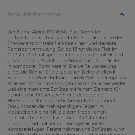
Produktinformation
Der Name Alpina B10 (E34) lässt Sammler
aufhorchen: Die charakterstarke Sportlimousine der
E34-Generation steht für klare Linien und dezente
Rennsport-Anmutung. Solido fängt dieses Flair im
Maßstab 1:43 mit spürbarer Liebe zum Detail ein und
präsentiert ein Modell, das Eleganz und Sportlichkeit
in kompakter Form vereint. Die weiße Lackierung
bildet die Bühne für die typischen Dekorstreifen in
Blau, die das Profil betonen und die Silhouette optisch
strecken. An der Front sorgen vier runde Scheinwerfer
und eine markante Schürze mit feinem Zierrand für
dynamische Präsenz, während der dezente
Heckspoiler das sportliche Gesamtbild abrundet.
Dazu passen die mehrspeichigen Felgen im
klassischen Alpina-Stil, die dem Modell einen
authentischen Auftritt verleihen. Maßstabstreu
proportioniert, mit sauber nachgezeichneten
Karosseriefugen, Fensterrahmen und Schürzen, wirkt
der B10 in 1:43 erstaunlich lebendig und bleibt dennoch