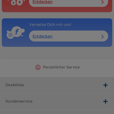
Entdecken
Vernetze Dich mit uns!
Entdecken
Offizieller Hersteller Shop
Versandkostenfrei ab 25€
Persönlicher Service
Schnelle Lieferung
Direktlinks
Kundenservice