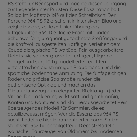
RS steht für Rennsport und machte diesen Jahrgang
zur Legende unter Puristen. Diese Faszination holt
Solido im Maßstab 1:43 auf den Schreibtisch: Der
Porsche 964 RS 92 erscheint in intensivem Blau und
zeigt die klare, zeitlose Linienführung des
luftgekühlten 964. Die flache Front mit runden
Scheinwerfern, prägnant gezeichnete Stoßfänger und
die kraftvoll ausgestellten Kotflügel verleihen dem
Coupé die typische RS-Attitüde. Fein ausgearbeitete
Details wie sauber gravierte Türfugen, filigrane
Spiegel und sorgfältig modellierte Leuchten
unterstreichen die stimmigen Proportionen und die
sportliche, bodennahe Anmutung. Die fünfspeichigen
Räder und präzise Spaltmaße runden die
authentische Optik ab und machen das
Miniaturfahrzeug zum eleganten Blickfang in jeder
Vitrine. Die Lackierung wirkt satt und gleichmäßig,
Kanten und Konturen sind klar herausgearbeitet – ein
überzeugendes Modell für Sammler, die es
detailbewusst mögen. Wer die Essenz des 964 RS
sucht, findet sie hier in konzentrierter Form. Solido
steht seit 1932 für detailgetreue Diecast-Modelle
ikonischer Fahrzeuge, von Oldtimern bis modernen