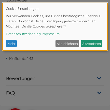
Sportwagen.
Achtung!
Nicht geeignet für Kinder unter 3
Jahren. Erstickungsgefahr durch Kleinteile.
Produktdetails
Maßstab: 1:43
Bewertungen
FAQ