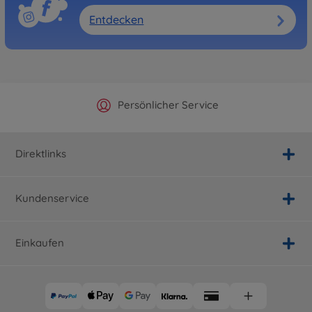
Entdecken
Offizieller Hersteller Shop
Versandkostenfrei ab 25€
Persönlicher Service
Schnelle Lieferung
Direktlinks
Kundenservice
Einkaufen