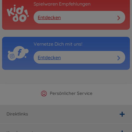
Spielwaren Empfehlungen
Entdecken
Vernetze Dich mit uns!
Entdecken
Offizieller Hersteller Shop
Versandkostenfrei ab 25€
Persönlicher Service
Schnelle Lieferung
Direktlinks