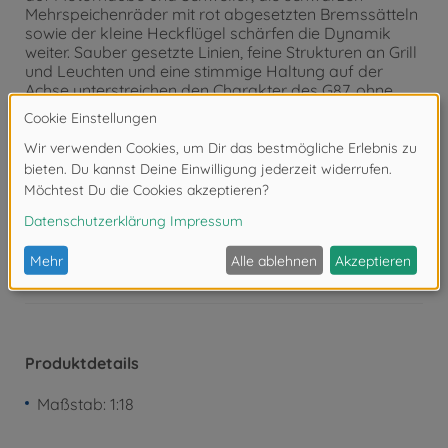
Mehrspeichenräder mit rot abgesetzten Bremssätteln
sowie der kleine Heckflügel schärfen die Dynamik
weiter. Sauber gesetzte Linien, feine Strukturen an Grill
und Leuchten und eine stimmige Haltung auf der
Achse unterstreichen den Charakter des G87, ohne
vom Wesentlichen abzulenken: einem kompakten
Sportler mit Attitüde. Seit 1932 steht Solido für
detailgetreue Diecast-Modelle ikonischer Fahrzeuge –
von Oldtimern bis modernen Sportwagen.
Achtung!
Nicht geeignet für Kinder unter 3
Jahren. Erstickungsgefahr durch Kleinteile.
Produktdetails
Maßstab: 1:18