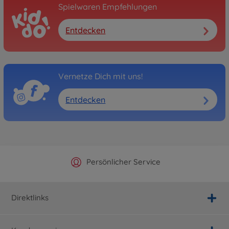
Spielwaren Empfehlungen
Entdecken
Vernetze Dich mit uns!
Entdecken
Offizieller Hersteller Shop
Versandkostenfrei ab 25€
Persönlicher Service
Schnelle Lieferung
Direktlinks