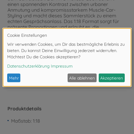
einen spannenden Kontrast zwischen urbaner
Anmutung und kompromissstarkem Muscle-Car-
Styling und macht dieses Sammlerstück zu einem
echten Gesprächsanlass. Das 1:18 Format sorgt für
präsente Proportionen und erlaubt es, die
Linienführung des Challengers in Ruhe zu genießen.
Solido steht seit 1932 für detailgetreue Diecast-
Modelle ikonischer Fahrzeuge – von Oldtimern bis
modernen Sportwagen.
Achtung!
Nicht geeignet für Kinder unter 3
Jahren. Erstickungsgefahr durch Kleinteile.
Produktdetails
Maßstab: 1:18